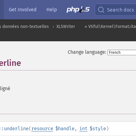
Get Involved
Help
Search docs
s données non-textuelles
XLSWriter
« Vtiful\Kernel\Format::ita
Change language:
erline
ligné
::underline
(
resource
$handle
,
int
$style
)