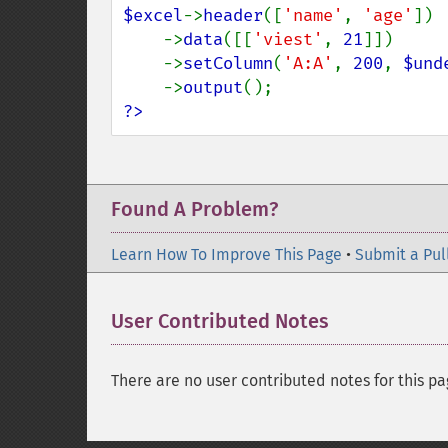
$excel
->
header
([
'name'
, 
'age'
])

    ->
data
([[
'viest'
, 
21
]])

    ->
setColumn
(
'A:A'
, 
200
, 
$und
    ->
output
?>
Found A Problem?
Learn How To Improve This Page
•
Submit a Pul
User Contributed Notes
There are no user contributed notes for this pa