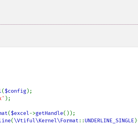
l
(
$config
x'
);

mat
(
$excel
->
getHandle
line
(
\Vtiful\Kernel\Format
::
UNDERLINE_SINGLE
)