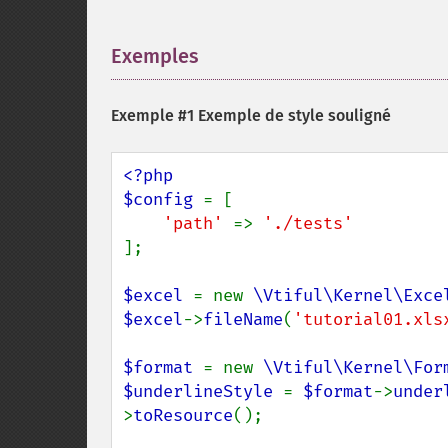
Exemples
¶
Exemple #1 Exemple de style souligné
<?php

$config 
= [

'path' 
=> 
];

$excel 
= new 
\Vtiful\Kernel\Exce
$excel
->
fileName
(
'tutorial01.xls
$format 
= new 
\Vtiful\Kernel\For
$underlineStyle 
= 
$format
->
under
>
toResource
();
