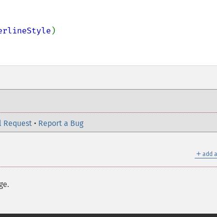
erlineStyle
)

l Request
•
Report a Bug
＋
add a
ge.