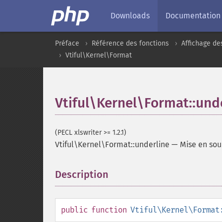
Downloads
Documentation
Préface
Référence des fonctions
Affichage de
Vtiful\Kernel\Format
Vtiful\Kernel\Format::und
(PECL xlswriter >= 1.2.1)
Vtiful\Kernel\Format::underline
—
Mise en sou
Description
¶
public
function
Vtiful\Kernel\Format