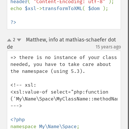
header
( 
"Content-Encoding: utf-8" 
);

echo 
$xsl
->
transformToXML
( 
$dom 
);

?>
Matthew, info at mathias-schaefer dot
2
up
down
de
15 years ago
¶
=> there is no instance of your class 
needed, you have to take care about 
the namespace (using 5.3).

<!-- xsl:

<xsl:value-of select="php:function 
('My\Name\Space\MyClassName::methodName',1
--->

namespace 
My\Name\Space
;
