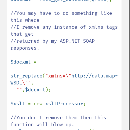
//You may have to do something like 
this where 

//I remove any instance of xmlns tags 
that get

//returned by my ASP.NET SOAP 
responses.

$docxml 
= 

str_replace
(
"xmlns=\"
http://data.map***.n
WSDL
\""
,

""
,
$docxml
);

$xslt 
= new 
xsltProcessor
;

//You don't remove them then this 