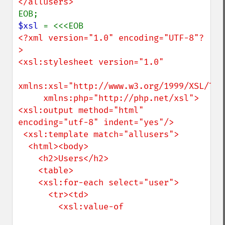
$xsl 
<?xml version="1.0" encoding="UTF-8"?
>

<xsl:stylesheet version="1.0" 

xmlns:xsl="http://www.w3.org/1999/XSL/Tran
     xmlns:php="http://php.net/xsl">

<xsl:output method="html" 
encoding="utf-8" indent="yes"/>

 <xsl:template match="allusers">

  <html><body>

    <h2>Users</h2>

    <table>

    <xsl:for-each select="user">

      <tr><td>

        <xsl:value-of
