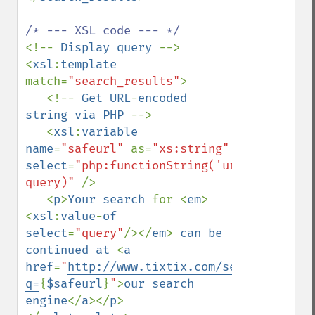
<!-- 
Display query 
-->

<
xsl
:
template 
match=
"search_results"
>

   <!-- 
Get URL
-
encoded 
string via PHP 
-->

   <
xsl
:
variable 
name
=
"safeurl" 
as=
"xs:string" 
select
=
"php:functionString('urlencode', 
query)" 
/>

   <
p
>
Your search 
for <
em
>
<
xsl
:
value
-
of 
select
=
"query"
/></
em
> 
can be 
continued at 
<
a 
href
=
"
http://www.tixtix.com/search.php?
q=
{
$safeurl
}
"
>
our search 
engine
</
a
></
p
>
