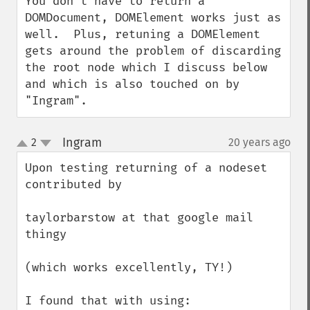
You don't have to return a 
DOMDocument, DOMElement works just as 
well.  Plus, retuning a DOMElement 
gets around the problem of discarding 
the root node which I discuss below 
and which is also touched on by 
"Ingram".
Ingram
2
20 years ago
¶
up
down
Upon testing returning of a nodeset 
contributed by

taylorbarstow at that google mail 
thingy

(which works excellently, TY!)

I found that with using:
