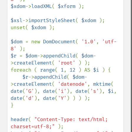
$xdom
->
loadXML
( 
$xform 
);

$xsl
->
importStyleSheet
( 
$xdom 
);

unset( 
$xdom 
);

$dom 
= new 
DomDocument
( 
'1.0'
, 
'utf-
8' 
$r 
= 
$dom
->
appendChild
( 
$dom
-
>
createElement
( 
'root' 
) );

foreach ( 
range
( 
1
, 
12 
) AS 
$i 
) {

$r
->
appendChild
( 
$dom
-
>
createElement
( 
'datenode'
, 
mktime
( 
date
(
'G'
), 
date
(
'i'
), 
date
(
's'
), 
$i
, 
date
(
'd'
), 
date
(
'Y'
) ) ) );

}

header
( 
"Content-Type: text/html; 
charset=utf-8;" 