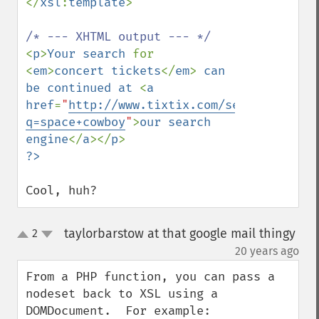
</
xsl
:
template
>

<
p
>
Your search 
for 
<
em
>
concert tickets
</
em
> 
can 
be continued at 
<
a 
href
=
"
http://www.tixtix.com/search.php?
q=space+cowboy
"
>
our search 
engine
</
a
></
p
Cool, huh?
taylorbarstow at that google mail thingy
2
up
down
¶
20 years ago
From a PHP function, you can pass a 
nodeset back to XSL using a 
DOMDocument.  For example:
