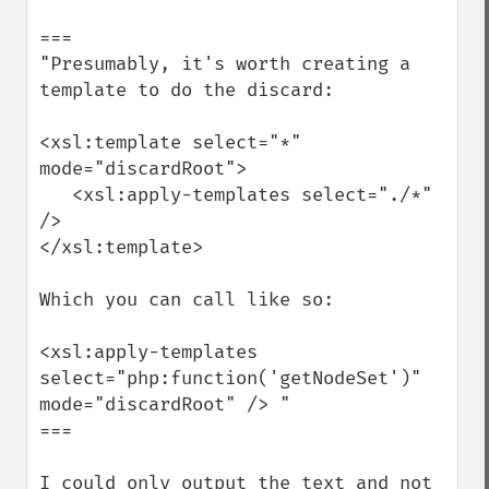
===

"Presumably, it's worth creating a 
template to do the discard:

<xsl:template select="*" 
mode="discardRoot">

   <xsl:apply-templates select="./*" 
/>

</xsl:template>

Which you can call like so:

<xsl:apply-templates 
select="php:function('getNodeSet')" 
mode="discardRoot" /> "

===

I could only output the text and not 