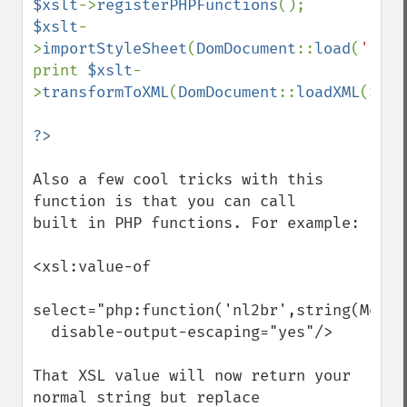
$xslt
->
registerPHPFunctions
$xslt
-
>
importStyleSheet
(
DomDocument
::
load
(
'../x
print 
$xslt
-
>
transformToXML
(
DomDocument
::
loadXML
(
$doc
Also a few cool tricks with this 
function is that you can call 

built in PHP functions. For example:

<xsl:value-of 

select="php:function('nl2br',string(Messag
  disable-output-escaping="yes"/>

That XSL value will now return your 
normal string but replace
