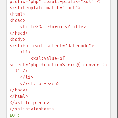
prefix="php" result-prefix="xsl" />

<xsl:template match="root">

<html>

<head>

    <title>Dateformat</title>

</head>

<body>

<xsl:for-each select="datenode">

    <li>

        <xsl:value-of 
select="php:functionString('convertDate', 
. )" />

    </li>

    </xsl:for-each>

</body>

</html>

</xsl:template>

EOT;
