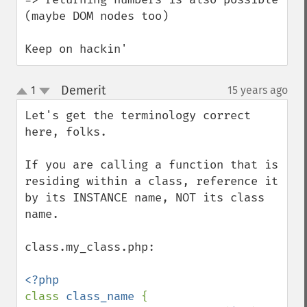
(maybe DOM nodes too)

Keep on hackin'
Demerit
1
15 years ago
¶
up
down
Let's get the terminology correct 
here, folks.

If you are calling a function that is 
residing within a class, reference it 
by its INSTANCE name, NOT its class 
name.

class.my_class.php:

class 
class_name 
{
