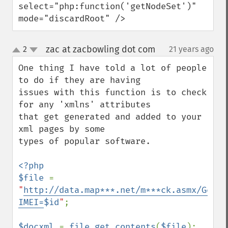
select="php:function('getNodeSet')" 
mode="discardRoot" />
zac at zacbowling dot com
2
21 years ago
¶
up
down
One thing I have told a lot of people 
to do if they are having 

issues with this function is to check 
for any 'xmlns' attributes 

that get generated and added to your 
xml pages by some 

types of popular software. 

<?php 

$file 
= 
"
http://data.map***.net/m***ck.asmx/GetMe
IMEI=
$id
"
;

$docxml 
= 
file_get_contents
(
$file
);
