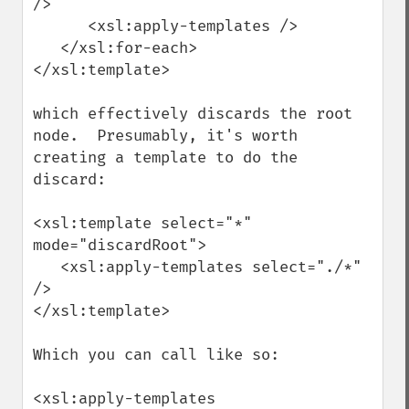
/>

      <xsl:apply-templates />

   </xsl:for-each>

</xsl:template>

which effectively discards the root 
node.  Presumably, it's worth 
creating a template to do the 
discard:

<xsl:template select="*" 
mode="discardRoot">

   <xsl:apply-templates select="./*" 
/>

</xsl:template>

Which you can call like so:

<xsl:apply-templates 