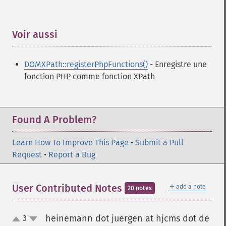
Voir aussi
¶
DOMXPath::registerPhpFunctions()
- Enregistre une
fonction PHP comme fonction XPath
Found A Problem?
Learn How To Improve This Page
•
Submit a Pull
Request
•
Report a Bug
＋
User Contributed Notes
add a note
20 notes
heinemann dot juergen at hjcms dot de
3
up