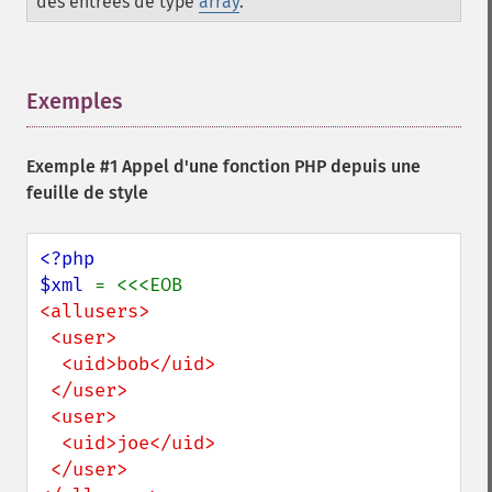
des entrées de type
array
.
Exemples
¶
Exemple #1 Appel d'une fonction PHP depuis une
feuille de style
<?php

$xml 
<allusers>

 <user>

  <uid>bob</uid>

 </user>

 <user>

  <uid>joe</uid>

 </user>
