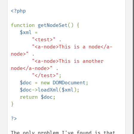
<?php

function 
getNodeSet
() {

$xml 
= 

"<test>" 
.

"<a-node>This is a node</a-
node>" 
.

"<a-node>This is another 
node</a-node>" 
.

"</test>"
;

$doc 
= new 
DOMDocument
;

$doc
->
loadXml
(
$xml
);

   return 
$doc
;

}

The only problem I've found is that 