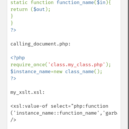
static function 
function_name
(
$in
){

return (
$out
);

}

calling_document.php:

require_once(
'class.my_class.php'
$instance_name
=new 
class_name
my_xslt.xsl:

<xsl:value-of select="php:function 
('instance_name::function_name','garbage')
/>
