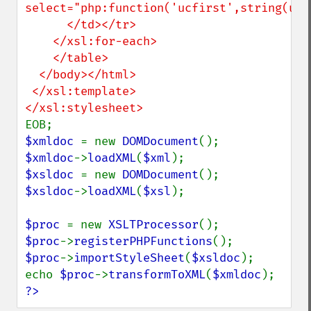
select="php:function('ucfirst',string(uid)
      </td></tr>

    </xsl:for-each>

    </table>

  </body></html>

 </xsl:template>

$xmldoc 
= new 
DOMDocument
$xmldoc
->
loadXML
(
$xml
$xsldoc 
= new 
DOMDocument
$xsldoc
->
loadXML
(
$xsl
);

$proc 
= new 
XSLTProcessor
$proc
->
registerPHPFunctions
$proc
->
importStyleSheet
(
$xsldoc
);

echo 
$proc
->
transformToXML
(
$xmldoc
?>