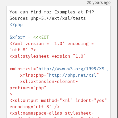
down
¶
20 years ago
You can find mor Examples at PHP 
<?php

$xform 
<?xml version = '1.0' encoding = 
'utf-8' ?>

<xsl:stylesheet version="1.0"

xmlns:xsl="
http://www.w3.org/1999/XSL/Tra
    xmlns:php="
http://php.net/xsl
"

    xsl:extension-element-
prefixes="php"

>

<xsl:output method="xml" indent="yes" 
encoding="utf-8" />

<xsl:namespace-alias stylesheet-