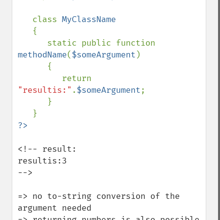
   class 
MyClassName

{

      static public function 
methodName
(
$someArgument
)

      {

         return 
"resultis:"
.
$someArgument
;

      }

<!-- result:

resultis:3

-->

=> no to-string conversion of the 
argument needed

=> returning numbers is also possible 