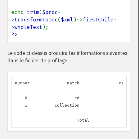
echo 
trim
(
$proc
-
>
transformToDoc
(
$xml
)->
firstChild
-
>
wholeText
?>
Le code ci-dessus produira les informations suivantes
dans le fichier de profilage :
number               match                name    
    0                   cd                        
    1           collection                        
                         Total                    