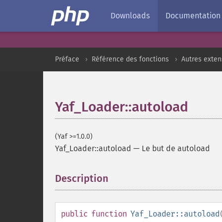
Downloads
Documentation
Préface
Référence des fonctions
Autres exten
Yaf_Loader::autoload
(Yaf >=1.0.0)
Yaf_Loader::autoload
—
Le but de autoload
Description
¶
public
function
Yaf_Loader::autoload