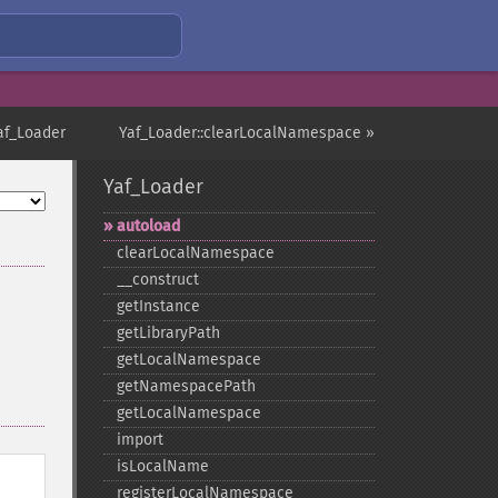
af_Loader
Yaf_Loader::clearLocalNamespace »
Yaf_Loader
autoload
clearLocalNamespace
_​_​construct
getInstance
getLibraryPath
getLocalNamespace
getNamespacePath
getLocalNamespace
import
isLocalName
registerLocalNamespace