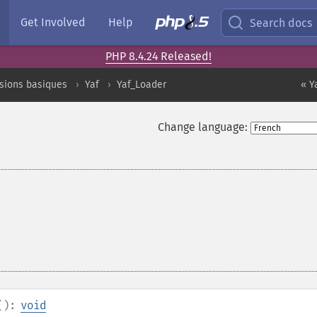
Get Involved
Help
Search docs
PHP 8.4.24 Released!
sions basiques
Yaf
Yaf_Loader
« Y
Change language:
():
void