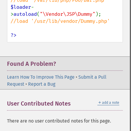
$loader
-
>
autoload
(
"\Vendor\JSP\Dummy"
);   
//load '/usr/lib/vendor/Dummy.php'

?>
Found A Problem?
Learn How To Improve This Page
•
Submit a Pull
Request
•
Report a Bug
＋
User Contributed Notes
add a note
There are no user contributed notes for this page.