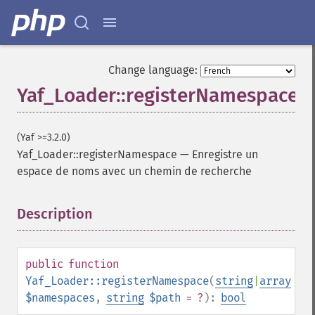
Change language:
Yaf_Loader::registerNamespace
(Yaf >=3.2.0)
Yaf_Loader::registerNamespace
—
Enregistre un
espace de noms avec un chemin de recherche
Description
¶
public
function
Yaf_Loader::registerNamespace
(
string
|
array
$namespaces
,
string
$path
= ?
):
bool