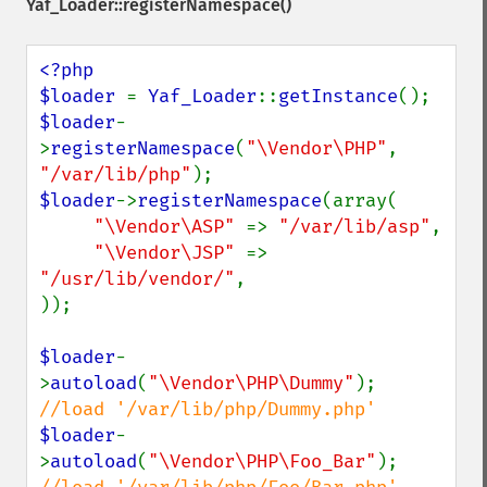
Yaf_Loader::registerNamespace()
<?php

$loader 
= 
Yaf_Loader
::
getInstance
$loader
-
>
registerNamespace
(
"\Vendor\PHP"
, 
"/var/lib/php"
$loader
->
registerNamespace
(array(

"\Vendor\ASP" 
=> 
"/var/lib/asp"
,

"\Vendor\JSP" 
=> 
"/usr/lib/vendor/"
,

));

$loader
-
>
autoload
(
"\Vendor\PHP\Dummy"
);   
$loader
-
>
autoload
(
"\Vendor\PHP\Foo_Bar"
); 