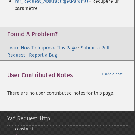
Yaf_Request_Abstract::getParam()
- Récupère un
paramètre
Found A Problem?
Learn How To Improve This Page
•
Submit a Pull
Request
•
Report a Bug
＋
User Contributed Notes
add a note
There are no user contributed notes for this page.
Yaf_Request_Http
_​_​construct