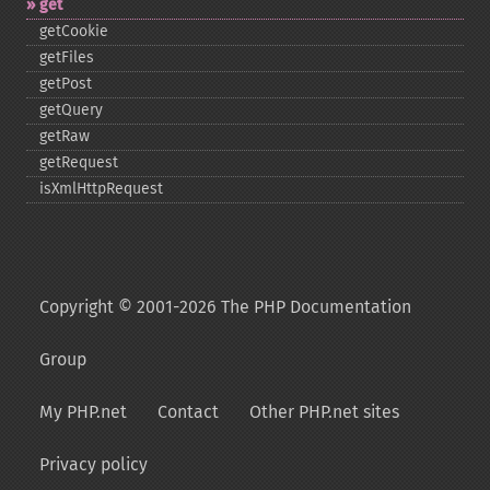
get
getCookie
getFiles
getPost
getQuery
getRaw
getRequest
isXmlHttpRequest
Copyright © 2001-2026 The PHP Documentation
Group
My PHP.net
Contact
Other PHP.net sites
Privacy policy