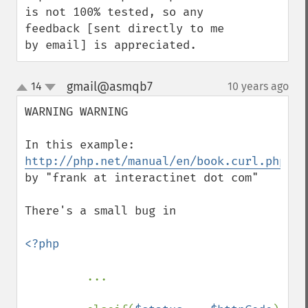
is not 100% tested, so any 
feedback [sent directly to me 
by email] is appreciated.
gmail@asmqb7
14
10 years ago
¶
up
down
WARNING WARNING

In this example: 
http://php.net/manual/en/book.curl.php#10
by "frank at interactinet dot com"

There's a small bug in

<?php

...
