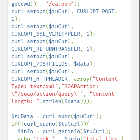
getcwd
() . 
"/ca.pem"
curl_setopt
(
$tuCurl
, 
CURLOPT_POST
, 
1
curl_setopt
(
$tuCurl
, 
CURLOPT_SSL_VERIFYPEER
, 
1
curl_setopt
(
$tuCurl
, 
CURLOPT_RETURNTRANSFER
, 
1
curl_setopt
(
$tuCurl
, 
CURLOPT_POSTFIELDS
, 
$data
curl_setopt
(
$tuCurl
, 
CURLOPT_HTTPHEADER
, array(
"Content-
Type: text/xml"
,
"SOAPAction: 
\"/soap/action/query\""
, 
"Content-
length: "
.
strlen
(
$data
)));

$tuData 
= 
curl_exec
(
$tuCurl
);

if(!
curl_errno
(
$tuCurl
)){

$info 
= 
curl_getinfo
(
$tuCurl
);

  echo 
'Took ' 
. 
$info
[
'total_time'
] 