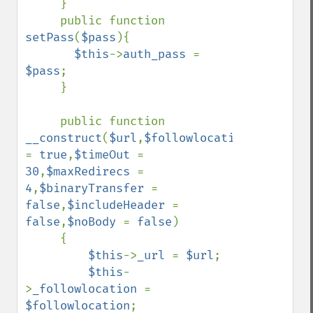
     }

     public function 
setPass
(
$pass
){

$this
->
auth_pass 
= 
$pass
;

     }

     public function 
__construct
(
$url
,
$followlocation 
= 
true
,
$timeOut 
= 
30
,
$maxRedirecs 
= 
4
,
$binaryTransfer 
= 
false
,
$includeHeader 
= 
false
,
$noBody 
= 
false
)

     {

$this
->
_url 
= 
$url
;

$this
-
>
_followlocation 
= 
$followlocation
;
