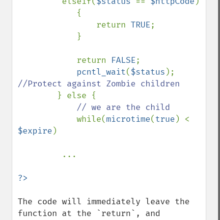
         elseif(
$status 
== 
$httpCode
) 

            { 

                return 
TRUE
; 

            } 

            return 
FALSE
; 

pcntl_wait
(
$status
); 
//Protect against Zombie children 

} else { 

// we are the child 

while(
microtime
(
true
) < 
$expire
) 

         ...

The code will immediately leave the 
function at the `return`, and 