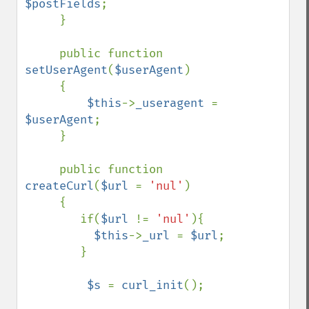
$postFields
;

     }

     public function 
setUserAgent
(
$userAgent
)

     {

$this
->
_useragent 
= 
$userAgent
;

     }

     public function 
createCurl
(
$url 
= 
'nul'
)

     {

        if(
$url 
!= 
'nul'
){

$this
->
_url 
= 
$url
;

        }

$s 
= 
curl_init
();
