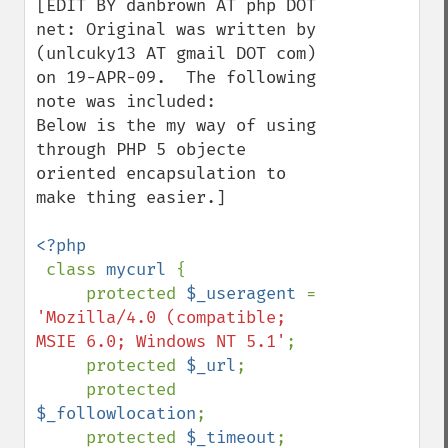
[EDIT BY danbrown AT php DOT 
net: Original was written by 
(unlcuky13 AT gmail DOT com) 
on 19-APR-09.  The following 
note was included:

Below is the my way of using 
through PHP 5 objecte 
oriented encapsulation to 
make thing easier.]

<?php

class 
mycurl 
{

     protected 
$_useragent 
= 
'Mozilla/4.0 (compatible; 
MSIE 6.0; Windows NT 5.1'
;

     protected 
$_url
;

     protected 
$_followlocation
;

     protected 
$_timeout
;
