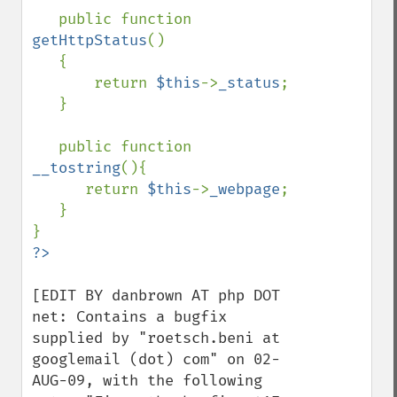
   public function 
getHttpStatus
()

   {

       return 
$this
->
_status
;

   }

   public function 
__tostring
(){

      return 
$this
->
_webpage
;

   }

[EDIT BY danbrown AT php DOT 
net: Contains a bugfix 
supplied by "roetsch.beni at 
googlemail (dot) com" on 02-
AUG-09, with the following 