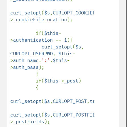
curl_setopt
(
$s
,
CURLOPT_COOKIEFILE
,
$this
-
>
_cookieFileLocation
);

         if(
$this
-
>
authentication 
== 
1
){

curl_setopt
(
$s
, 
CURLOPT_USERPWD
, 
$this
-
>
auth_name
.
':'
.
$this
-
>
auth_pass
);

         }

         if(
$this
->
_post
)

         {

curl_setopt
(
$s
,
CURLOPT_POST
,
true
);

curl_setopt
(
$s
,
CURLOPT_POSTFIELDS
,
$this
-
>
_postFields
);
