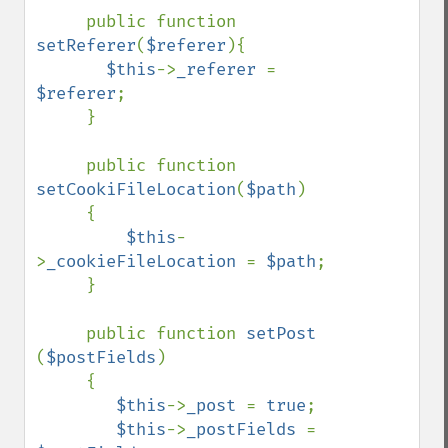
     public function 
setReferer
(
$referer
){

$this
->
_referer 
= 
$referer
;

     }

     public function 
setCookiFileLocation
(
$path
)

     {

$this
-
>
_cookieFileLocation 
= 
$path
;

     }

     public function 
setPost 
(
$postFields
)

     {

$this
->
_post 
= 
true
;

$this
->
_postFields 
= 