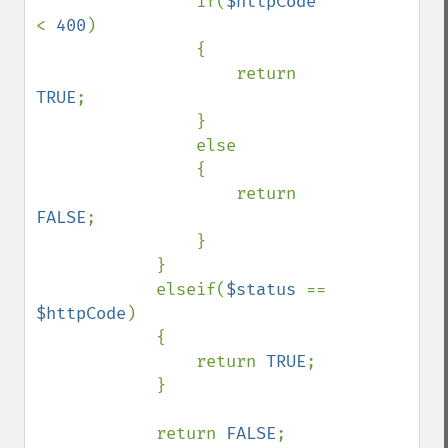
                if(
$httpCode 
< 
400
)

                {

                    return 
TRUE
;

                }

                else

                {

                    return 
FALSE
;

                }

            }

            elseif(
$status 
== 
$httpCode
)

            {

                return 
TRUE
;

            }

            return 
FALSE
;
