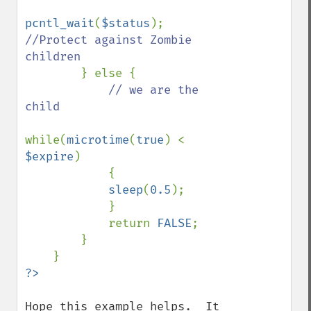
pcntl_wait
(
$status
); 
//Protect against Zombie 
children

} else {

// we are the 
child

while(
microtime
(
true
) < 
$expire
)

            {

sleep
(
0.5
);

            }

            return 
FALSE
;

        }

Hope this example helps.  It 