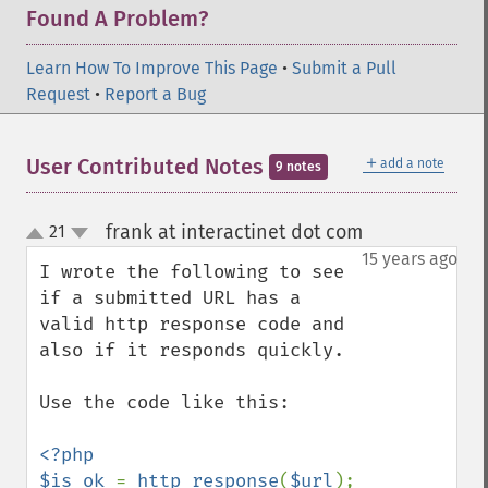
Found A Problem?
Learn How To Improve This Page
•
Submit a Pull
Request
•
Report a Bug
＋
User Contributed Notes
add a note
9 notes
frank at interactinet dot com
21
¶
up
down
15 years ago
I wrote the following to see 
if a submitted URL has a 
valid http response code and 
also if it responds quickly. 

Use the code like this:

<?php

$is_ok 
= 
http_response
(
$url
); 