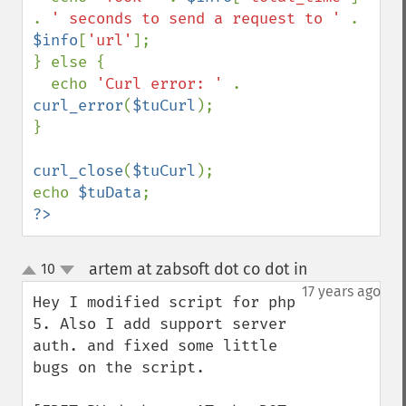
. 
' seconds to send a request to ' 
. 
$info
[
'url'
];

} else {

  echo 
'Curl error: ' 
. 
curl_error
(
$tuCurl
);

}

curl_close
(
$tuCurl
);

echo 
$tuData
?>
artem at zabsoft dot co dot in
10
¶
up
down
17 years ago
Hey I modified script for php 
5. Also I add support server 
auth. and fixed some little 
bugs on the script.
