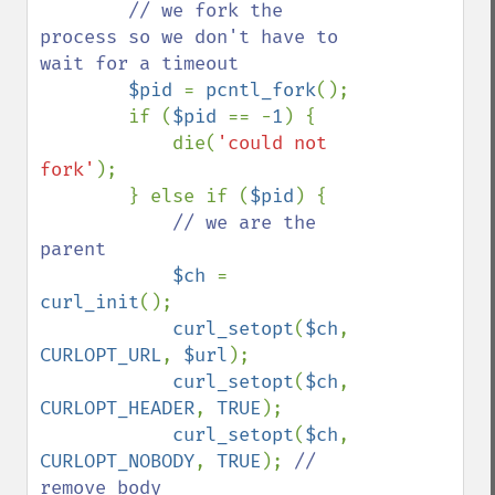
// we fork the 
process so we don't have to 
wait for a timeout

$pid 
= 
pcntl_fork
();

        if (
$pid 
== -
1
) {

            die(
'could not 
fork'
);

        } else if (
$pid
) {

// we are the 
parent

$ch 
= 
curl_init
();

curl_setopt
(
$ch
, 
CURLOPT_URL
, 
$url
);

curl_setopt
(
$ch
, 
CURLOPT_HEADER
, 
TRUE
);

curl_setopt
(
$ch
, 
CURLOPT_NOBODY
, 
TRUE
); 
// 
remove body
