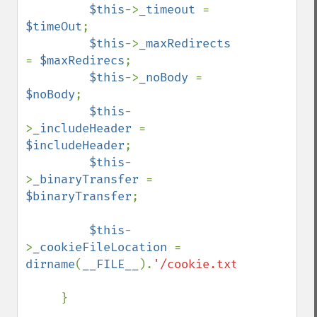
$this
->
_timeout 
= 
$timeOut
;

$this
->
_maxRedirects 
= 
$maxRedirecs
;

$this
->
_noBody 
= 
$noBody
;

$this
-
>
_includeHeader 
= 
$includeHeader
;

$this
-
>
_binaryTransfer 
= 
$binaryTransfer
;

$this
-
>
_cookieFileLocation 
= 
dirname
(
__FILE__
).
'/cookie.txt'
;

     }
