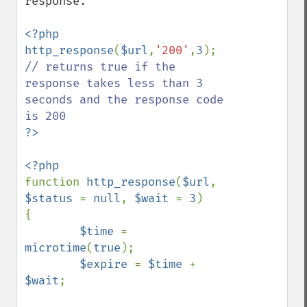
response.

<?php

http_response
(
$url
,
'200'
,
3
); 
// returns true if the 
response takes less than 3 
seconds and the response code 
function 
http_response
(
$url
, 
$status 
= 
null
, 
$wait 
= 
3
)

{

$time 
= 
microtime
(
true
);

$expire 
= 
$time 
+ 
$wait
;
