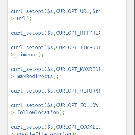
curl_setopt
(
$s
,
CURLOPT_URL
,
$this
-
>
_url
);

curl_setopt
(
$s
,
CURLOPT_HTTPHEADER
,array(
'
curl_setopt
(
$s
,
CURLOPT_TIMEOUT
,
$this
-
>
_timeout
);

curl_setopt
(
$s
,
CURLOPT_MAXREDIRS
,
$this
-
>
_maxRedirects
);

curl_setopt
(
$s
,
CURLOPT_RETURNTRANSFER
,
tru
curl_setopt
(
$s
,
CURLOPT_FOLLOWLOCATION
,
$th
>
_followlocation
);

curl_setopt
(
$s
,
CURLOPT_COOKIEJAR
,
$this
-
>
_cookieFileLocation
);
