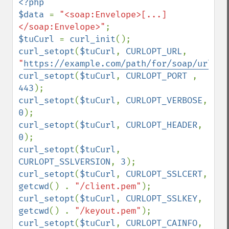
<?php

$data 
= 
"<soap:Envelope>[...]
</soap:Envelope>"
$tuCurl 
= 
curl_init
curl_setopt
(
$tuCurl
, 
CURLOPT_URL
, 
"
https://example.com/path/for/soap/url/
"
curl_setopt
(
$tuCurl
, 
CURLOPT_PORT 
, 
443
curl_setopt
(
$tuCurl
, 
CURLOPT_VERBOSE
, 
0
curl_setopt
(
$tuCurl
, 
CURLOPT_HEADER
, 
0
curl_setopt
(
$tuCurl
, 
CURLOPT_SSLVERSION
, 
3
curl_setopt
(
$tuCurl
, 
CURLOPT_SSLCERT
, 
getcwd
() . 
"/client.pem"
curl_setopt
(
$tuCurl
, 
CURLOPT_SSLKEY
, 
getcwd
() . 
"/keyout.pem"
curl_setopt
(
$tuCurl
, 
CURLOPT_CAINFO
, 