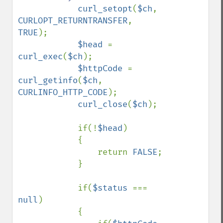
curl_setopt
(
$ch
, 
CURLOPT_RETURNTRANSFER
, 
TRUE
);

$head 
= 
curl_exec
(
$ch
);

$httpCode 
= 
curl_getinfo
(
$ch
, 
CURLINFO_HTTP_CODE
);

curl_close
(
$ch
);

            if(!
$head
)

            {

                return 
FALSE
;

            }

            if(
$status 
=== 
null
)

            {
