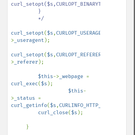
curl_setopt($s,CURLOPT_BINARYTRANSFER,true
         }

         */

curl_setopt
(
$s
,
CURLOPT_USERAGENT
,
$this
-
>
_useragent
);

curl_setopt
(
$s
,
CURLOPT_REFERER
,
$this
-
>
_referer
);

$this
->
_webpage 
= 
curl_exec
(
$s
);

$this
-
>
_status 
= 
curl_getinfo
(
$s
,
CURLINFO_HTTP_CODE
);

curl_close
(
$s
);

     }
