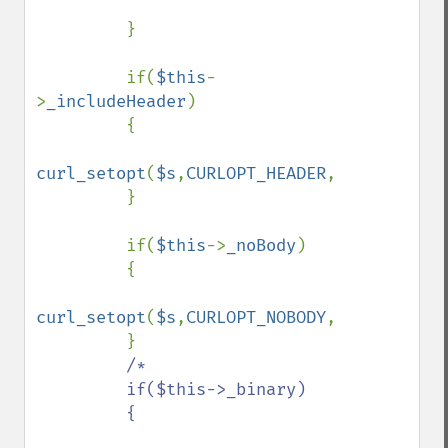
         }

         if(
$this
-
>
_includeHeader
)

         {

curl_setopt
(
$s
,
CURLOPT_HEADER
,
true
);

         }

         if(
$this
->
_noBody
)

         {

curl_setopt
(
$s
,
CURLOPT_NOBODY
,
true
);

         }

/*

         if($this->_binary)

         {
