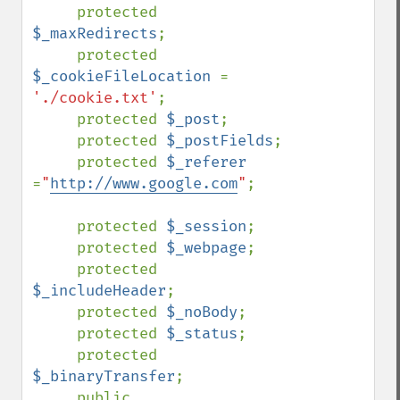
     protected 
$_maxRedirects
;

     protected 
$_cookieFileLocation 
= 
'./cookie.txt'
;

     protected 
$_post
;

     protected 
$_postFields
;

     protected 
$_referer 
=
"
http://www.google.com
"
;

     protected 
$_session
;

     protected 
$_webpage
;

     protected 
$_includeHeader
;

     protected 
$_noBody
;

     protected 
$_status
;

     protected 
$_binaryTransfer
;

     public    