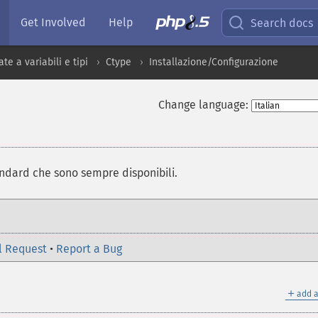
Get Involved
Help
Search docs
te a variabili e tipi
Ctype
Installazione/Configurazione
Change language:
andard che sono sempre disponibili.
l Request
•
Report a Bug
＋
add a