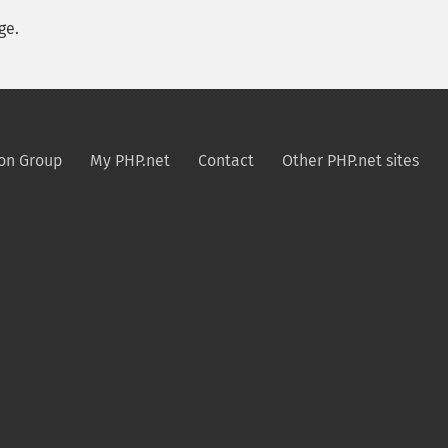
ge.
on Group
My PHP.net
Contact
Other PHP.net sites