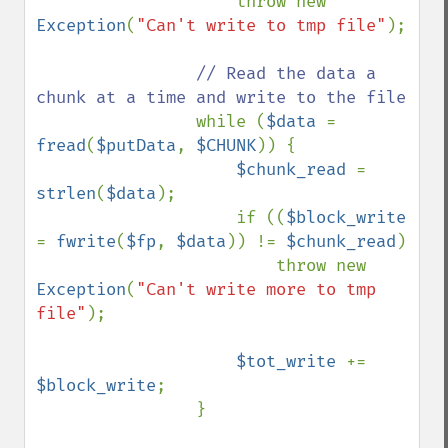
                    throw new 
Exception
(
"Can't write to tmp file"
);

// Read the data a 
chunk at a time and write to the file

while (
$data 
= 
fread
(
$putData
, 
$CHUNK
)) {

$chunk_read 
= 
strlen
(
$data
);

                    if ((
$block_write 
= 
fwrite
(
$fp
, 
$data
)) != 
$chunk_read
)

                        throw new 
Exception
(
"Can't write more to tmp 
file"
);

$tot_write 
+= 
$block_write
;

                }
