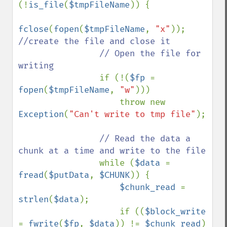
(!
is_file
(
$tmpFileName
)) {

fclose
(
fopen
(
$tmpFileName
, 
"x"
)); 
//create the file and close it

                // Open the file for 
writing

if (!(
$fp 
= 
fopen
(
$tmpFileName
, 
"w"
)))

                    throw new 
Exception
(
"Can't write to tmp file"
);

// Read the data a 
chunk at a time and write to the file

while (
$data 
= 
fread
(
$putData
, 
$CHUNK
)) {

$chunk_read 
= 
strlen
(
$data
);

                    if ((
$block_write 
= 
fwrite
(
$fp
, 
$data
)) != 
$chunk_read
)
