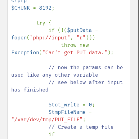
<?php

$CHUNK 
= 
8192
;

        try {

            if (!(
$putData 
= 
fopen
(
"php://input"
, 
"r"
)))

                throw new 
Exception
(
"Can't get PUT data."
);

// now the params can be 
used like any other variable

            // see below after input 
has finished

$tot_write 
= 
0
;

$tmpFileName 
= 
"/var/dev/tmp/PUT_FILE"
;

// Create a temp file

if 