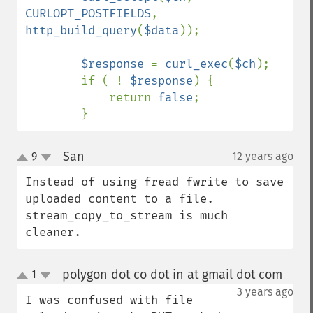
CURLOPT_POSTFIELDS
, 
http_build_query
(
$data
));

$response 
= 
curl_exec
(
$ch
);

        if ( ! 
$response
) {

            return 
false
;

        }
San
9
12 years ago
¶
up
down
Instead of using fread fwrite to save 
uploaded content to a file.

stream_copy_to_stream is much 
cleaner.
polygon dot co dot in at gmail dot com
1
¶
up
down
3 years ago
I was confused with file 