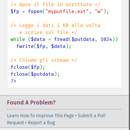
$fp 
= 
fopen
(
"myputfile.ext"
, 
"w"
);

/* Legge i dati 1 KB alla volta

while (
$data 
= 
fread
(
$putdata
, 
1024
))

fwrite
(
$fp
, 
$data
);

fclose
(
$fp
fclose
(
$putdata
?>
Found A Problem?
Learn How To Improve This Page
•
Submit a Pull
Request
•
Report a Bug