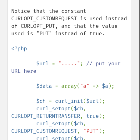
Notice that the constant 
CURLOPT_CUSTOMREQUEST is used instead 
of CURLOPT_PUT, and that the value 
used is "PUT" instead of true.

<?php

        $url 
= 
"....."
; 
// put your 
URL here

$data 
= array(
"a" 
=> 
$a
);

$ch 
= 
curl_init
(
$url
);

curl_setopt
(
$ch
, 
CURLOPT_RETURNTRANSFER
, 
true
);

curl_setopt
(
$ch
, 
CURLOPT_CUSTOMREQUEST
, 
"PUT"
);

curl_setopt
(
$ch
, 