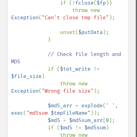
                if (!
fclose
(
$fp
))

                    throw new 
Exception
(
"Can't close tmp file"
);

                unset(
$putData
);

            }

// Check file length and 
MD5

if (
$tot_write 
!= 
$file_size
)

                throw new 
Exception
(
"Wrong file size"
);

$md5_arr 
= 
explode
(
' '
, 
exec
(
"md5sum 
$tmpFileName
"
));

$md5 
= 
$md5sum_arr
[
0
];

            if (
$md5 
!= 
$md5sum
)

                throw new 