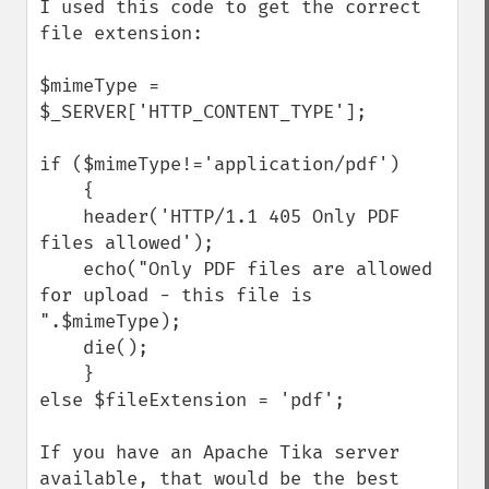
I used this code to get the correct 
file extension:

$mimeType = 
$_SERVER['HTTP_CONTENT_TYPE'];

if ($mimeType!='application/pdf') 

    {   

    header('HTTP/1.1 405 Only PDF 
files allowed');

    echo("Only PDF files are allowed 
for upload - this file is 
".$mimeType);

    die();

    }

else $fileExtension = 'pdf';

If you have an Apache Tika server 
available, that would be the best 