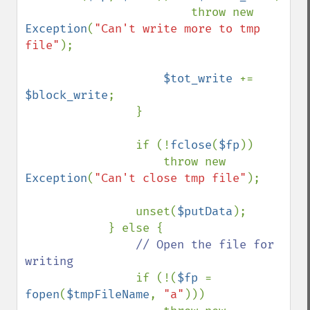
                        throw new 
Exception
(
"Can't write more to tmp 
file"
);

$tot_write 
+= 
$block_write
;

                }

                if (!
fclose
(
$fp
))

                    throw new 
Exception
(
"Can't close tmp file"
);

                unset(
$putData
);

            } else {

// Open the file for 
writing

if (!(
$fp 
= 
fopen
(
$tmpFileName
, 
"a"
)))
