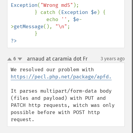
Exception
(
"Wrong md5"
);

        } catch (
Exception $e
) {

            echo 
''
, 
$e
-
>
getMessage
(), 
"\n"
;

?>
arnaud at caramia dot Fr
6
3 years ago
¶
up
down
We resolved our problem with 
https://pecl.php.net/package/apfd.
It parses multipart/form-data body 
(files and payload) with PUT and 
PATCH http requests, witch was only 
possible before with POST http 
request.