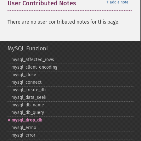
＋
User Contributed Notes
add a note
There are no user contributed notes for this page.
MySQL Funzioni
mysql_​affected_​rows
mysql_​client_​encoding
mysql_​close
mysql_​connect
mysql_​create_​db
mysql_​data_​seek
mysql_​db_​name
mysql_​db_​query
mysql_​drop_​db
mysql_​errno
mysql_​error