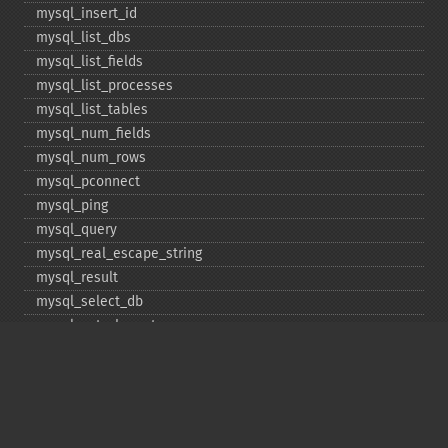
mysql_​insert_​id
mysql_​list_​dbs
mysql_​list_​fields
mysql_​list_​processes
mysql_​list_​tables
mysql_​num_​fields
mysql_​num_​rows
mysql_​pconnect
mysql_​ping
mysql_​query
mysql_​real_​escape_​string
mysql_​result
mysql_​select_​db
mysql_​set_​charset
mysql_​stat
mysql_​tablename
mysql_​thread_​id
mysql_​unbuffered_​query