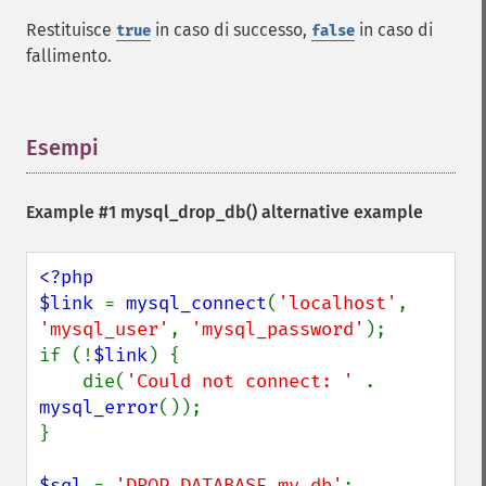
Restituisce
in caso di successo,
in caso di
true
false
fallimento.
Esempi
¶
Example #1
mysql_drop_db()
alternative example
<?php

$link 
= 
mysql_connect
(
'localhost'
, 
'mysql_user'
, 
'mysql_password'
);

if (!
$link
) {

    die(
'Could not connect: ' 
. 
mysql_error
());

}

$sql 
= 
'DROP DATABASE my_db'
;
