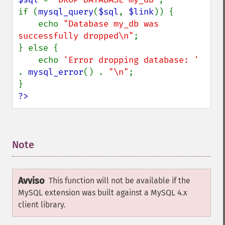
if (
mysql_query
(
$sql
, 
$link
)) {

    echo 
"Database my_db was 
successfully dropped\n"
;

} else {

    echo 
'Error dropping database: ' 
. 
mysql_error
() . 
"\n"
;

?>
Note
¶
Avviso
This function will not be available if the
MySQL extension was built against a MySQL 4.x
client library.