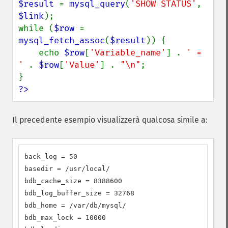
$result 
= 
mysql_query
(
'SHOW STATUS'
, 
$link
);

while (
$row 
= 
mysql_fetch_assoc
(
$result
)) {

    echo 
$row
[
'Variable_name'
] . 
' = 
' 
. 
$row
[
'Value'
] . 
"\n"
;

?>
Il precedente esempio visualizzerà qualcosa simile a:
back_log = 50

basedir = /usr/local/

bdb_cache_size = 8388600

bdb_log_buffer_size = 32768

bdb_home = /var/db/mysql/

bdb_max_lock = 10000
