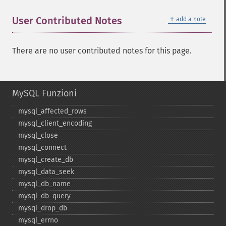
＋
User Contributed Notes
add a note
There are no user contributed notes for this page.
MySQL Funzioni
mysql_​affected_​rows
mysql_​client_​encoding
mysql_​close
mysql_​connect
mysql_​create_​db
mysql_​data_​seek
mysql_​db_​name
mysql_​db_​query
mysql_​drop_​db
mysql_​errno