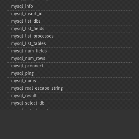
mysql_​info
mysql_​insert_​id
mysql_​list_​dbs
mysql_​list_​fields
mysql_​list_​processes
mysql_​list_​tables
mysql_​num_​fields
mysql_​num_​rows
mysql_​pconnect
mysql_​ping
mysql_​query
mysql_​real_​escape_​string
mysql_​result
mysql_​select_​db
mysql_​set_​charset
mysql_​stat
mysql_​tablename
mysql_​thread_​id