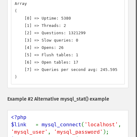
Array

(

    [0] => Uptime: 5380

    [1] => Threads: 2

    [2] => Questions: 1321299

    [3] => Slow queries: 0

    [4] => Opens: 26

    [5] => Flush tables: 1

    [6] => Open tables: 17

    [7] => Queries per second avg: 245.595

)
Example #2 Alternative
mysql_stat()
example
<?php

$link   
= 
mysql_connect
(
'localhost'
, 
'mysql_user'
, 
'mysql_password'