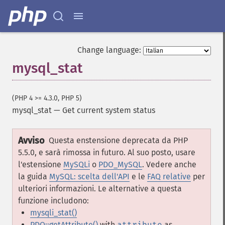
Change language:
mysql_stat
(PHP 4 >= 4.3.0, PHP 5)
mysql_stat
—
Get current system status
Avviso
Questa enstensione deprecata da PHP
5.5.0, e sarà rimossa in futuro. Al suo posto, usare
l'estensione
MySQLi
o
PDO_MySQL
. Vedere anche
la guida
MySQL: scelta dell'API
e le
FAQ relative
per
ulteriori informazioni. Le alternative a questa
funzione includono:
mysqli_stat()
PDO::getAttribute()
with
attribute
as