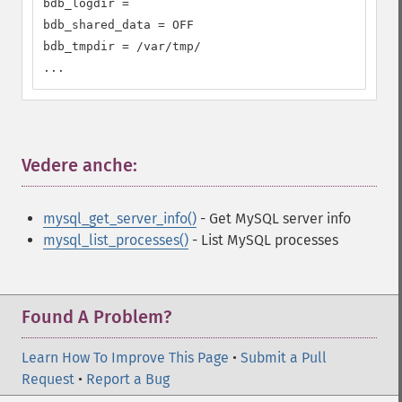
bdb_logdir =

bdb_shared_data = OFF

bdb_tmpdir = /var/tmp/

...
Vedere anche:
¶
mysql_get_server_info()
- Get MySQL server info
mysql_list_processes()
- List MySQL processes
Found A Problem?
Learn How To Improve This Page
•
Submit a Pull
Request
•
Report a Bug