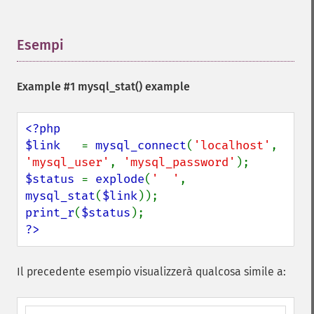
Esempi
¶
Example #1
mysql_stat()
example
<?php

$link   
= 
mysql_connect
(
'localhost'
, 
'mysql_user'
, 
'mysql_password'
$status 
= 
explode
(
'  '
, 
mysql_stat
(
$link
print_r
(
$status
?>
Il precedente esempio visualizzerà qualcosa simile a: