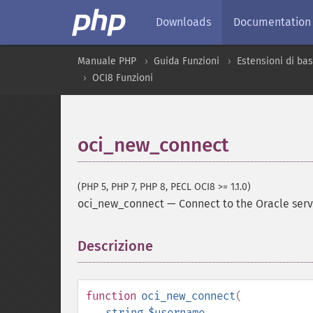
Downloads
Documentation
Manuale PHP
Guida Funzioni
Estensioni di bas
OCI8 Funzioni
oci_new_connect
(PHP 5, PHP 7, PHP 8, PECL OCI8 >= 1.1.0)
oci_new_connect
—
Connect to the Oracle serv
Descrizione
¶
function
oci_new_connect
(
string
$username
,