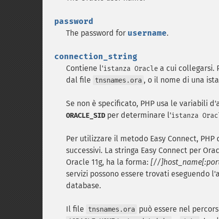
password
The password for
username
.
connection_string
Contiene l'
a cui collegarsi.
istanza Oracle
dal file
, o il nome di una ist
tnsnames.ora
Se non è specificato, PHP usa le variabili
per determinare l'
ORACLE_SID
istanza Orac
Per utilizzare il metodo Easy Connect, PHP d
successivi. La stringa Easy Connect per Ora
Oracle 11g, ha la forma:
[//]host_name[:por
servizi possono essere trovati eseguendo l'
database.
Il file
può essere nel percorso
tnsnames.ora