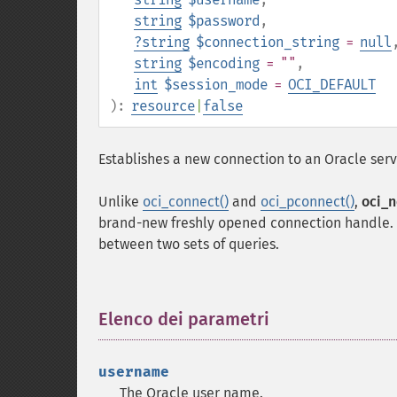
string
$password
,
?
string
$connection_string
=
null
string
$encoding
= ""
,
int
$session_mode
=
OCI_DEFAULT
):
resource
|
false
Establishes a new connection to an Oracle serv
Unlike
oci_connect()
and
oci_pconnect()
,
oci_n
brand-new freshly opened connection handle. Th
between two sets of queries.
Elenco dei parametri
¶
username
The Oracle user name.