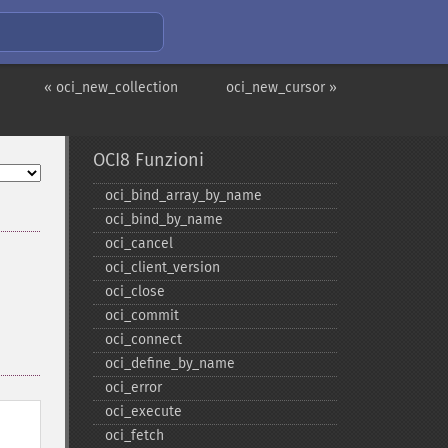
« oci_new_collection
oci_new_cursor »
OCI8 Funzioni
oci_​bind_​array_​by_​name
oci_​bind_​by_​name
oci_​cancel
oci_​client_​version
oci_​close
oci_​commit
oci_​connect
oci_​define_​by_​name
oci_​error
oci_​execute
oci_​fetch