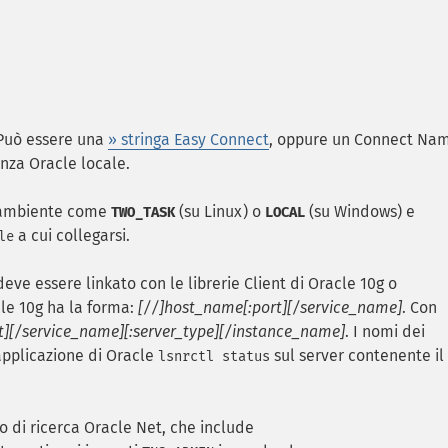
 Può essere una
» stringa Easy Connect
, oppure un Connect Na
anza Oracle locale.
 d'ambiente come
(su Linux) o
(su Windows) e
TWO_TASK
LOCAL
a cui collegarsi.
le
eve essere linkato con le librerie Client di Oracle 10g o
cle 10g ha la forma:
[//]host_name[:port][/service_name]
. Con
t][/service_name][:server_type][/instance_name]
. I nomi dei
applicazione di Oracle
sul server contenente il
lsnrctl status
 di ricerca Oracle Net, che include