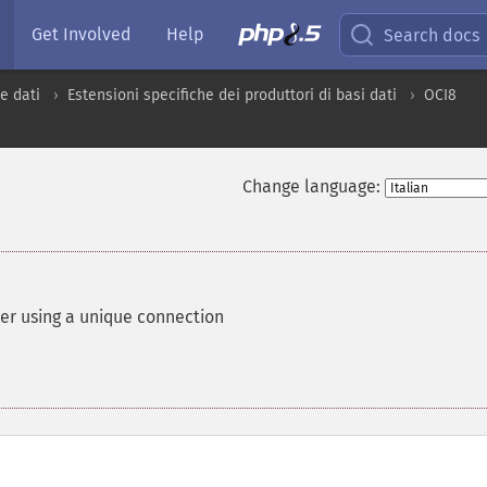
Get Involved
Help
Search docs
e dati
Estensioni specifiche dei produttori di basi dati
OCI8
Change language:
er using a unique connection