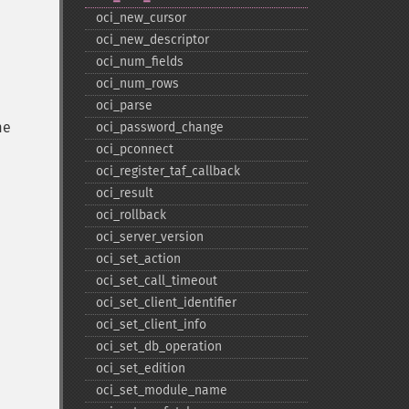
oci_​new_​cursor
oci_​new_​descriptor
oci_​num_​fields
oci_​num_​rows
oci_​parse
me
oci_​password_​change
oci_​pconnect
oci_​register_​taf_​callback
oci_​result
oci_​rollback
oci_​server_​version
oci_​set_​action
oci_​set_​call_​timeout
oci_​set_​client_​identifier
oci_​set_​client_​info
oci_​set_​db_​operation
oci_​set_​edition
oci_​set_​module_​name