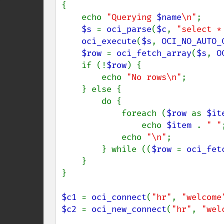
{

    echo 
"Querying 
$name
\n"
;

$s 
= 
oci_parse
(
$c
, 
"select *
oci_execute
(
$s
, 
OCI_NO_AUTO_
$row 
= 
oci_fetch_array
(
$s
, 
O
    if (!
$row
) {

        echo 
"No rows\n"
;

    } else {

        do {

            foreach (
$row 
as 
$it
                echo 
$item 
. 
" "
;
            echo 
"\n"
;

        } while ((
$row 
= 
oci_fet
    }

}

$c1 
= 
oci_connect
(
"hr"
, 
"welcome
$c2 
= 
oci_new_connect
(
"hr"
, 
"wel