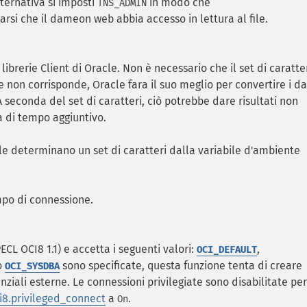
alternativa si imposti
in modo che
TNS_ADMIN
rarsi che il dameon web abbia accesso in lettura al file.
 librerie Client di Oracle. Non è necessario che il set di caratte
 non corrisponde, Oracle fara il suo meglio per convertire i da
A seconda del set di caratteri, ciò potrebbe dare risultati non
ta di tempo aggiuntivo.
acle determinano un set di caratteri dalla variabile d'ambiente
mpo di connessione.
CL OCI8 1.1) e accetta i seguenti valori:
,
OCI_DEFAULT
o
sono specificate, questa funzione tenta di creare
OCI_SYSDBA
ziali esterne. Le connessioni privilegiate sono disabilitate per
i8.privileged_connect
a
.
On