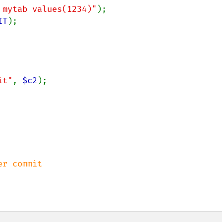
 mytab values(1234)"
IT
);

it"
, 
$c2
);

r commit
