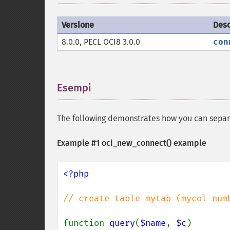
Versione
Desc
8.0.0, PECL OCI8 3.0.0
con
Esempi
¶
The following demonstrates how you can separ
Example #1
oci_new_connect()
example
<?php

// create table mytab (mycol numb
function 
query
(
$name
, 
$c
)
