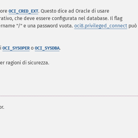
alore
. Questo dice ad Oracle di usare
OCI_CRED_EXT
ativo, che deve essere configurata nel database. Il flag
ername "/" e una password vuota.
oci8.privileged_connect
può
i
o
.
OCI_SYSOPER
OCI_SYSDBA
 ragioni di sicurezza.
r.