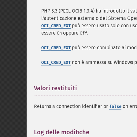
PHP 5.3 (PECL OCI8 1.3.4) ha introdotto il v
l'autenticazione esterna o del Sistema Oper
può essere usato solo con us
OCI_CRED_EXT
essere
oppure
.
On
Off
può essere combinato ai mod
OCI_CRED_EXT
non è ammessa su Windows per
OCI_CRED_EXT
Valori restituiti
¶
Returns a connection identifier or
on erro
false
Log delle modifiche
¶