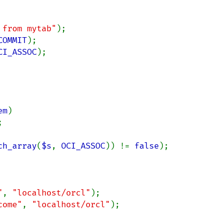
 from mytab"
);

COMMIT
);

CI_ASSOC
);

em
)



ch_array
(
$s
, 
OCI_ASSOC
)) != 
false
);

"
, 
"localhost/orcl"
come"
, 
"localhost/orcl"
);
