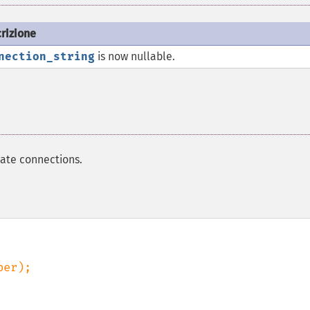
rizione
nection_string
is now nullable.
ate connections.
er);
