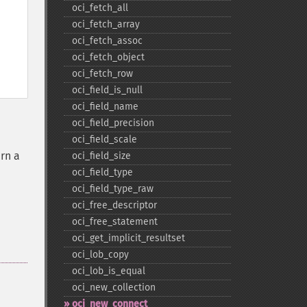
oci_​fetch_​all
oci_​fetch_​array
oci_​fetch_​assoc
oci_​fetch_​object
oci_​fetch_​row
oci_​field_​is_​null
oci_​field_​name
oci_​field_​precision
oci_​field_​scale
rn a
oci_​field_​size
oci_​field_​type
oci_​field_​type_​raw
oci_​free_​descriptor
oci_​free_​statement
oci_​get_​implicit_​resultset
oci_​lob_​copy
oci_​lob_​is_​equal
oci_​new_​collection
oci_​new_​connect