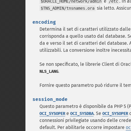
e
. In 
$ORACLE_HOME/network/admin
/etc
sia letto. Assicu
$TNS_ADMIN/tnsnames.ora
encoding
Determina il set di caratteri utilizzato dalle
corrisponda a quello usato dal database. Se
da e verso il set di caratteri del database. 
utilizzabili. La conversione inoltre inecessi
Se non specificato, le librerie Client di Or
.
NLS_LANG
Fornire questo parametro può ridurre il te
session_mode
Questo parametro è disponibile da PHP 5 (PE
e
. Se
OCI_SYSOPER
OCI_SYSDBA
OCI_SYSOPER
connessioni privilegiate usando delle creden
default. Per abilitarle occorre impostare
oc