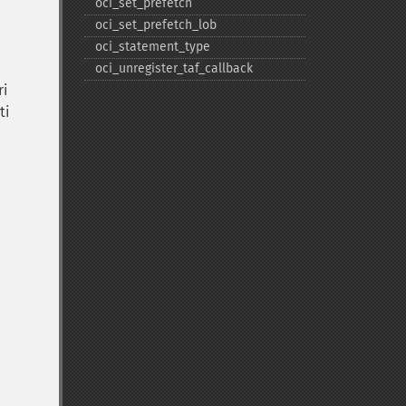
oci_​set_​prefetch
oci_​set_​prefetch_​lob
oci_​statement_​type
oci_​unregister_​taf_​callback
ri
ti