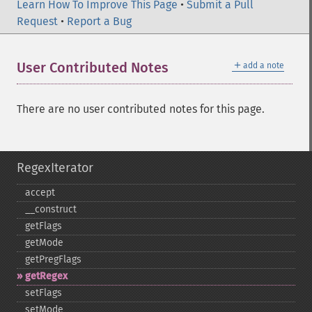
Learn How To Improve This Page
•
Submit a Pull
Request
•
Report a Bug
＋
User Contributed Notes
add a note
There are no user contributed notes for this page.
RegexIterator
accept
_​_​construct
getFlags
getMode
getPregFlags
getRegex
setFlags
setMode