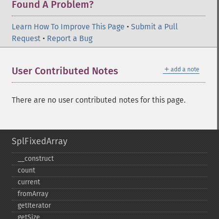
Found A Problem?
Learn How To Improve This Page
•
Submit a Pull
Request
•
Report a Bug
＋
User Contributed Notes
add a note
There are no user contributed notes for this page.
SplFixedArray
_​_​construct
count
current
fromArray
getIterator
getSize