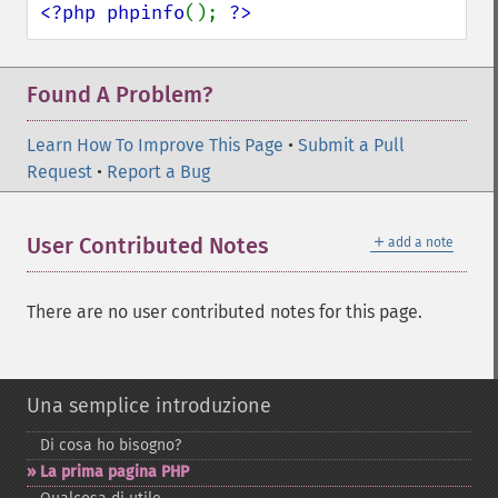
<?php phpinfo
(); 
?>
Found A Problem?
Learn How To Improve This Page
•
Submit a Pull
Request
•
Report a Bug
＋
User Contributed Notes
add a note
There are no user contributed notes for this page.
Una semplice introduzione
Di cosa ho bisogno?
La prima pagina PHP