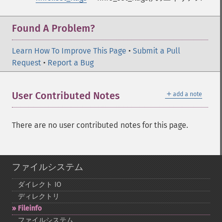
Found A Problem?
Learn How To Improve This Page
•
Submit a Pull
Request
•
Report a Bug
＋
User Contributed Notes
add a note
There are no user contributed notes for this page.
ファイルシステム
ダイレクト IO
ディレクトリ
Fileinfo
ファイルシステム