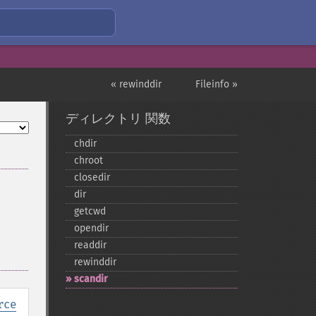
« rewinddir
Fileinfo »
ディレクトリ 関数
chdir
chroot
closedir
dir
getcwd
opendir
readdir
rewinddir
scandir
rce