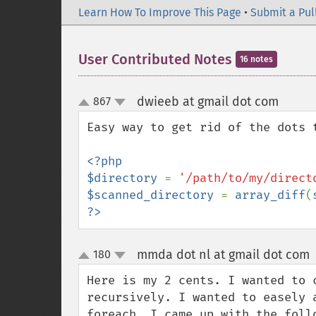
Learn How To Improve This Page
•
Submit a Pul
User Contributed Notes
16 notes
dwieeb at gmail dot com
867
¶
up
down
Easy way to get rid of the dots 
<?php

$directory 
= 
'/path/to/my/direct
$scanned_directory 
= 
array_diff
(
?>
mmda dot nl at gmail dot com
180
up
down
Here is my 2 cents. I wanted to 
recursively. I wanted to easely 
foreach. I came up with the follo