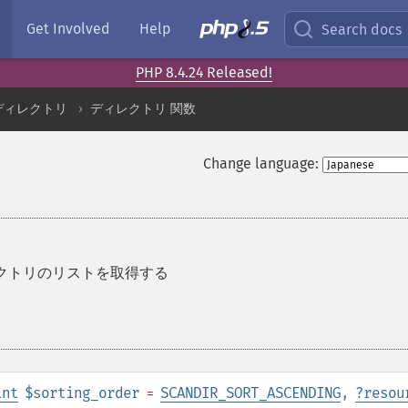
Get Involved
Help
Search docs
PHP 8.4.24 Released!
ディレクトリ
ディレクトリ 関数
Change language:
クトリのリストを取得する
int
$sorting_order
=
SCANDIR_SORT_ASCENDING
,
?
resou