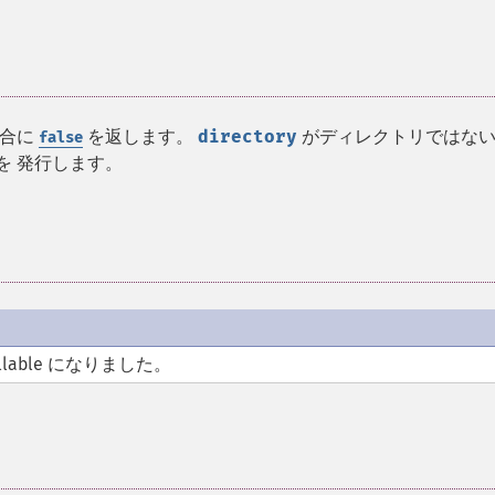
場合に
を返します。
directory
がディレクトリではな
false
を 発行します。
llable になりました。