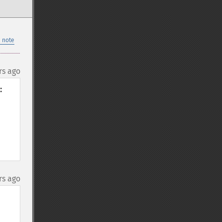
 note
rs ago


rs ago