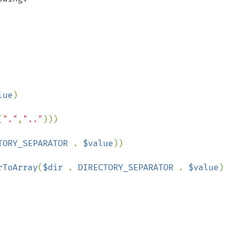
lue
)

(
"."
,
".."
)))

TORY_SEPARATOR 
. 
$value
))

rToArray
(
$dir 
. 
DIRECTORY_SEPARATOR 
. 
$value
)