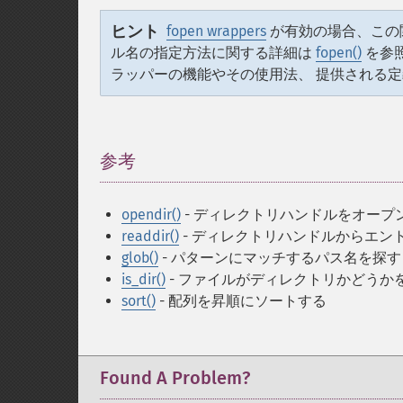
ヒント
fopen wrappers
が有効の場合、この関
ル名の指定方法に関する詳細は
fopen()
を参
ラッパーの機能やその使用法、 提供される
参考
¶
opendir()
- ディレクトリハンドルをオープ
readdir()
- ディレクトリハンドルからエン
glob()
- パターンにマッチするパス名を探す
is_dir()
- ファイルがディレクトリかどうか
sort()
- 配列を昇順にソートする
Found A Problem?