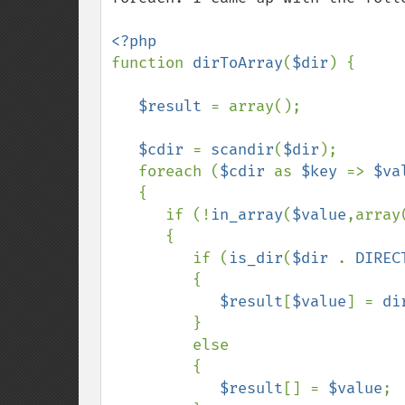
function 
dirToArray
(
$dir
) {

$result 
= array();

$cdir 
= 
scandir
(
$dir
);

   foreach (
$cdir 
as 
$key 
=> 
$va
   {

      if (!
in_array
(
$value
,array
      {

         if (
is_dir
(
$dir 
. 
DIREC
         {

$result
[
$value
] = 
di
         }

         else

         {

$result
[] = 
$value
;
