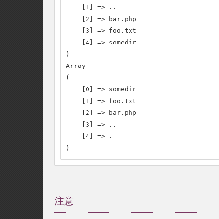
    [1] => ..

    [2] => bar.php

    [3] => foo.txt

    [4] => somedir

)

Array

(

    [0] => somedir

    [1] => foo.txt

    [2] => bar.php

    [3] => ..

    [4] => .

)
注意
¶