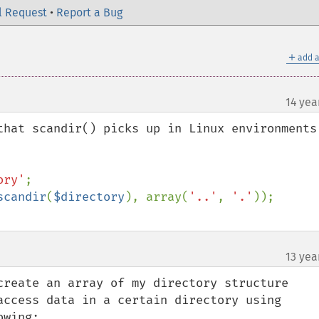
l Request
•
Report a Bug
＋
add a
14 yea
that scandir() picks up in Linux environments:
ory'
scandir
(
$directory
), array(
'..'
, 
'.'
13 yea
¶
create an array of my directory structure 
access data in a certain directory using 
wing:
