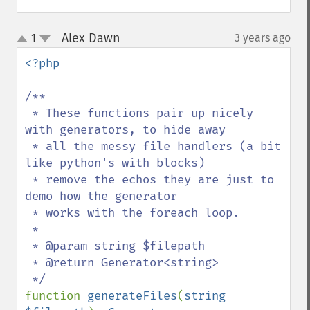
Alex Dawn
1
3 years ago
¶
up
down
<?php

/**

 * These functions pair up nicely 
with generators, to hide away

 * all the messy file handlers (a bit 
like python's with blocks)

 * remove the echos they are just to 
demo how the generator

 * works with the foreach loop.

 *

 * @param string $filepath

 * @return Generator<string>

function 
generateFiles
(
string 