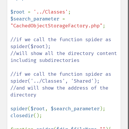
$root 
= 
'../Classes'
$search_parameter 
= 
"CachedObjectStorageFactory.php"
;

//if we call the function spider as 
spider($root); 

//will show all the directory content 
including subdirectories

//if we call the function spider as 
spider('../Classes', 'Shared');

//and will show the address of the 
directory

spider
(
$root
, 
$search_parameter
closedir
();
