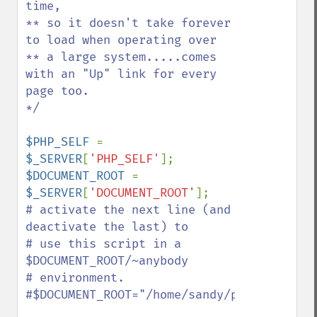
time,

** so it doesn't take forever 
to load when operating over

** a large system.....comes 
with an "Up" link for every 
page too.

*/

$PHP_SELF 
= 
$_SERVER
[
'PHP_SELF'
$DOCUMENT_ROOT 
= 
$_SERVER
[
'DOCUMENT_ROOT'
# activate the next line (and 
deactivate the last) to

# use this script in a 
$DOCUMENT_ROOT/~anybody

# environment.

#$DOCUMENT_ROOT="/home/sandy/public_html/"