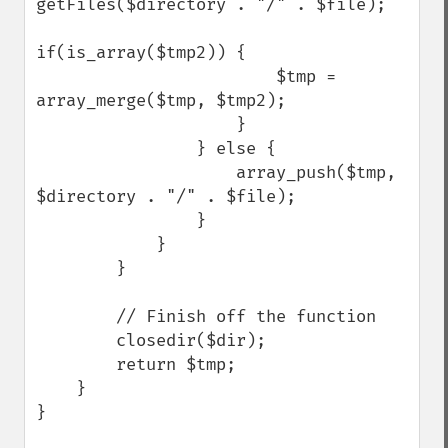
getFiles($directory . "/" . $file);

if(is_array($tmp2)) {

                        $tmp = 
array_merge($tmp, $tmp2);

                    }

                } else {

                    array_push($tmp, 
$directory . "/" . $file);

                }

            }

        }

        // Finish off the function

        closedir($dir);

        return $tmp;

    }

}
