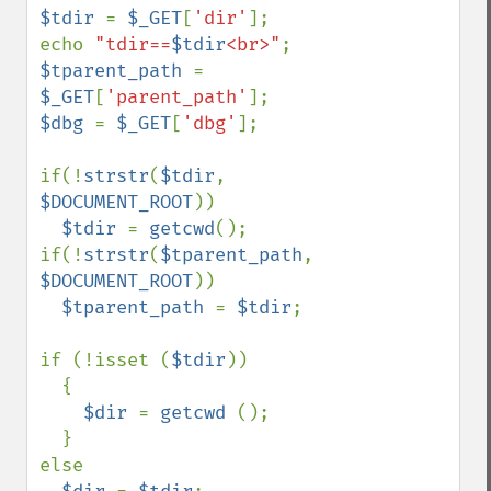
$tdir 
= 
$_GET
[
'dir'
];

echo 
"tdir==
$tdir
<br>"
$tparent_path 
= 
$_GET
[
'parent_path'
$dbg 
= 
$_GET
[
'dbg'
];

if(!
strstr
(
$tdir
, 
$DOCUMENT_ROOT
))

$tdir 
= 
getcwd
();

if(!
strstr
(
$tparent_path
, 
$DOCUMENT_ROOT
))

$tparent_path 
= 
$tdir
;

if (!isset (
$tdir
))

  {

$dir 
= 
getcwd 
();

  }

else
