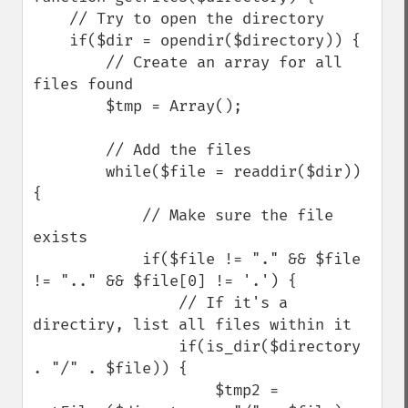
    // Try to open the directory

    if($dir = opendir($directory)) {

        // Create an array for all 
files found

        $tmp = Array();

        // Add the files

        while($file = readdir($dir)) 
{

            // Make sure the file 
exists

            if($file != "." && $file 
!= ".." && $file[0] != '.') {

                // If it's a 
directiry, list all files within it

                if(is_dir($directory 
. "/" . $file)) {

                    $tmp2 = 