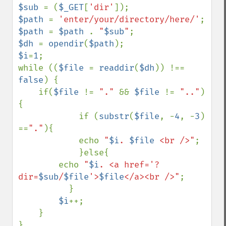
$sub 
= (
$_GET
[
'dir'
$path 
= 
'enter/your/directory/here/'
$path 
= 
$path 
. 
"
$sub
"
$dh 
= 
opendir
(
$path
$i
=
1
;

while ((
$file 
= 
readdir
(
$dh
)) !== 
false
) {

    if(
$file 
!= 
"." 
&& 
$file 
!= 
".."
) 
{

            if (
substr
(
$file
, -
4
, -
3
) 
==
"."
){

            echo 
"
$i
. 
$file
 <br />"
;

            }else{            

        echo 
"
$i
. <a href='?
dir=
$sub
/
$file
'>
$file
</a><br />"
;

          }

$i
++;

    }
