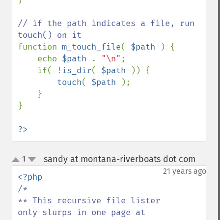
// if the path indicates a file, run 
function 
m_touch_file
( 
$path 
) {

    echo 
$path 
. 
"\n"
;

    if( !
is_dir
( 
$path 
)) {

touch
( 
$path 
);

    }

}

?>
sandy at montana-riverboats dot com
1
¶
up
down
21 years ago
/*

** This recursive file lister 
only slurps in one page at 