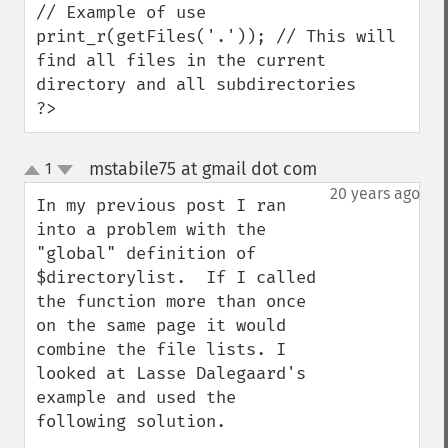
// Example of use

print_r(getFiles('.')); // This will 
find all files in the current 
directory and all subdirectories

?>
mstabile75 at gmail dot com
1
¶
up
down
20 years ago
In my previous post I ran 
into a problem with the 
"global" definition of 
$directorylist.  If I called 
the function more than once 
on the same page it would 
combine the file lists. I 
looked at Lasse Dalegaard's 
example and used the 
following solution.
