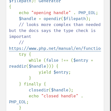
$filepath
): 
{

    echo 
"opening handle" 
. 
PHP_EOL
;

$handle 
= 
opendir
(
$filepath
);

// looks more complex than needed 
but the docs says the type check is 
important

    // 
https://www.php.net/manual/en/function.re
try {

        while (
false 
!== (
$entry 
= 
readdir
(
$handle
))) {

            yield 
$entry
;

        }

    } finally {

closedir
(
$handle
);

        echo 
"closed handle" 
. 
PHP_EOL
;

    }
