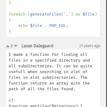
}

foreach (
generateFiles
(
'.'
) as 
$file
) 
{

    echo 
$file 
. 
PHP_EOL
;

}
Lasse Dalegaard
2
21 years ago
¶
up
down
I made a function for finding all 
files in a specified directory and 
all subdirectories. It can be quite 
usefull when searching in alot of 
files in alot subdirectories. The 
function returns an array with the 
path of all the files found.

<?

function getFiles($directory) {
