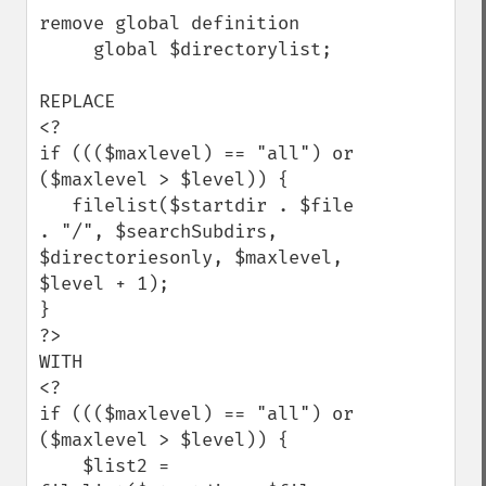
remove global definition

     global $directorylist; 

REPLACE 

<?

if ((($maxlevel) == "all") or 
($maxlevel > $level)) {

   filelist($startdir . $file 
. "/", $searchSubdirs, 
$directoriesonly, $maxlevel, 
$level + 1);

}

?>

WITH

<?

if ((($maxlevel) == "all") or 
($maxlevel > $level)) {

    $list2 = 