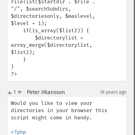
filelist($startdir . $file . 
"/", $searchSubdirs, 
$directoriesonly, $maxlevel, 
$level + 1);

    if(is_array($list2)) {

        $directorylist = 
array_merge($directorylist, 
$list2);

    }

}

?>
Peter Hkansson
1
18 years ago
¶
up
down
Would you like to view your 
directories in your browser this 
script might come in handy.

<?php
