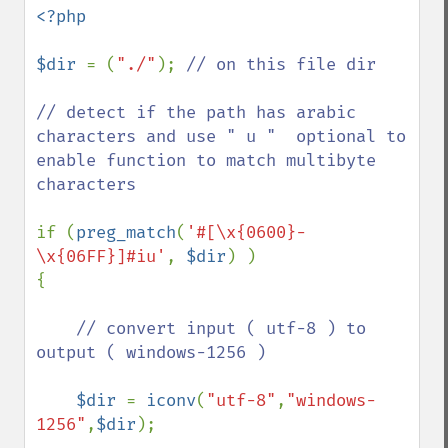
<?php

$dir 
= (
"./"
); 
// on this file dir

// detect if the path has arabic 
characters and use " u "  optional to 
enable function to match multibyte 
characters

if (
preg_match
(
'#[\x{0600}-
\x{06FF}]#iu'
, 
$dir
) )  

{

// convert input ( utf-8 ) to 
output ( windows-1256 ) 

$dir 
= 
iconv
(
"utf-8"
,
"windows-
1256"
,
$dir
);
