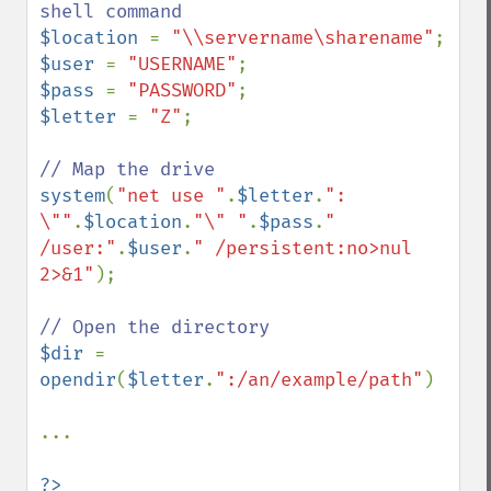
$location 
= 
"\\servername\sharename"
$user 
= 
"USERNAME"
$pass 
= 
"PASSWORD"
$letter 
= 
"Z"
;

system
(
"net use "
.
$letter
.
": 
\""
.
$location
.
"\" "
.
$pass
.
" 
/user:"
.
$user
.
" /persistent:no>nul 
2>&1"
);

$dir 
= 
opendir
(
$letter
.
":/an/example/path"
)

...

?>