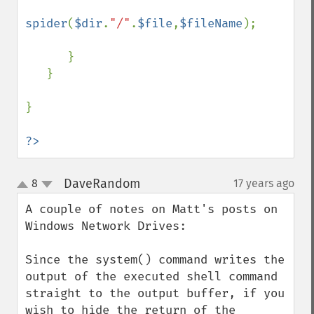
spider
(
$dir
.
"/"
.
$file
,
$fileName
);

      }    

   }

}     

?>
DaveRandom
8
17 years ago
¶
up
down
A couple of notes on Matt's posts on 
Windows Network Drives:

Since the system() command writes the 
output of the executed shell command 
straight to the output buffer, if you 
wish to hide the return of the 