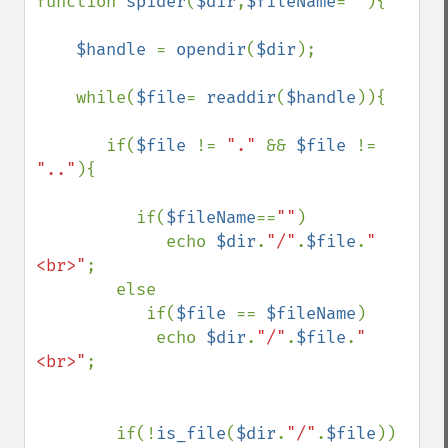
function 
spider
(
$dir
,
$fileName
=
""
){

$handle 
= 
opendir
(
$dir
);

    while(
$file
= 
readdir
(
$handle
)){

       if(
$file 
!= 
"." 
&& 
$file 
!= 
".."
){

          if(
$fileName
==
""
) 

             echo 
$dir
.
"/"
.
$file
.
"
<br>"
;  

        else

           if(
$file 
== 
$fileName
)        

            echo 
$dir
.
"/"
.
$file
.
"
<br>"
;           

        if(!
is_file
(
$dir
.
"/"
.
$file
))             
