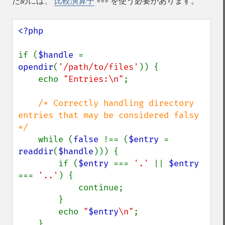
ためには、
比較演算子
を使う必要があります。
===
<?php

if (
$handle 
= 
opendir
(
'/path/to/files'
)) {

    echo 
"Entries:\n"
;

/* Correctly handling directory 
entries that may be considered falsy 
*/

while (
false 
!== (
$entry 
= 
readdir
(
$handle
))) {

        if (
$entry 
=== 
'.' 
|| 
$entry 
=== 
'..'
) {

            continue;

        }

        echo 
"
$entry
\n"
;

    }
