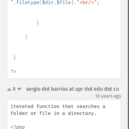
"
.
filetype
(
$dir
.
$file
).
"<br/>"
;

         }

     }

 }

?>
sergio dot barrios at upr dot edu dot cu
8
up
down
¶
10 years ago
iterated function that searches a 
folder or file in a directory.

<?php
