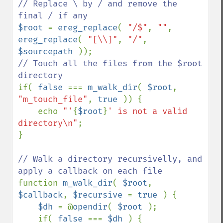
// Replace \ by / and remove the 
$root 
= 
ereg_replace
( 
"/$"
, 
""
, 
ereg_replace
( 
"[\\]"
, 
"/"
, 
$sourcepath 
// Touch all the files from the $root 
if( 
false 
=== 
m_walk_dir
( 
$root
, 
"m_touch_file"
, 
true 
)) {

    echo 
"'
{
$root
}
' is not a valid 
directory\n"
;

}

// Walk a directory recursivelly, and 
function 
m_walk_dir
( 
$root
, 
$callback
, 
$recursive 
= 
true 
) {

$dh 
= @
opendir
( 
$root 
);

    if( 
false 
=== 
$dh 
) {
