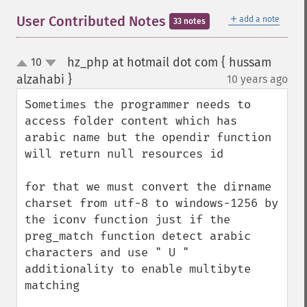
＋
User Contributed Notes
add a note
33 notes
hz_php at hotmail dot com { hussam
10
up
down
alzahabi }
10 years ago
¶
Sometimes the programmer needs to 
access folder content which has 
arabic name but the opendir function 
will return null resources id

for that we must convert the dirname 
charset from utf-8 to windows-1256 by 
the iconv function just if the 
preg_match function detect arabic 
characters and use " U " 
additionality to enable multibyte 
matching
