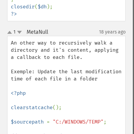
closedir
(
$dh
?>
MetaNull
1
18 years ago
¶
up
down
An other way to recursively walk a 
directory and it's content, applying 
a callback to each file.

Exemple: Update the last modification 
time of each file in a folder

<?php

clearstatcache
();

$sourcepath 
= 
"C:/WINDOWS/TEMP"
;
