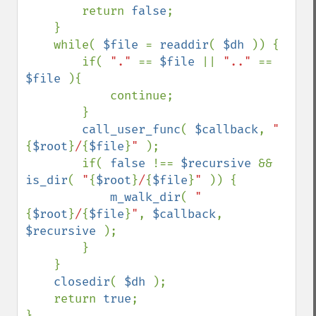
        return 
false
;

    }

    while( 
$file 
= 
readdir
( 
$dh 
)) {

        if( 
"." 
== 
$file 
|| 
".." 
== 
$file 
){

            continue;

        }

call_user_func
( 
$callback
, 
"
{
$root
}
/
{
$file
}
" 
);

        if( 
false 
!== 
$recursive 
&& 
is_dir
( 
"
{
$root
}
/
{
$file
}
" 
)) {

m_walk_dir
( 
"
{
$root
}
/
{
$file
}
"
, 
$callback
, 
$recursive 
);

        }

    }

closedir
( 
$dh 
);

    return 
true
;

}
