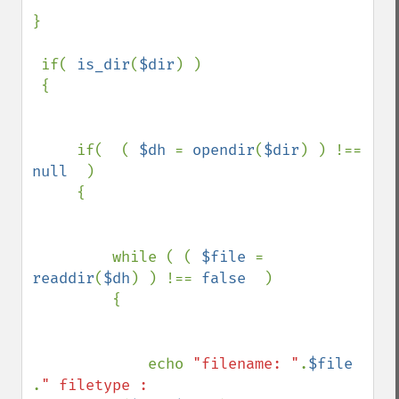
}

 if( 
is_dir
(
$dir
) ) 

 {

     if(  ( 
$dh 
= 
opendir
(
$dir
) ) !== 
null  
) 

     {

         while ( ( 
$file 
= 
readdir
(
$dh
) ) !== 
false  
) 

         {

             echo 
"filename: "
.
$file 
.
" filetype : 