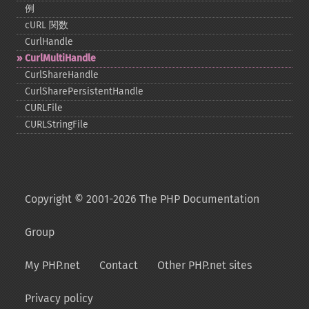
例
cURL 関数
CurlHandle
CurlMultiHandle
CurlShareHandle
CurlSharePersistentHandle
CURLFile
CURLStringFile
Copyright © 2001-2026 The PHP Documentation
Group
My PHP.net
Contact
Other PHP.net sites
Privacy policy