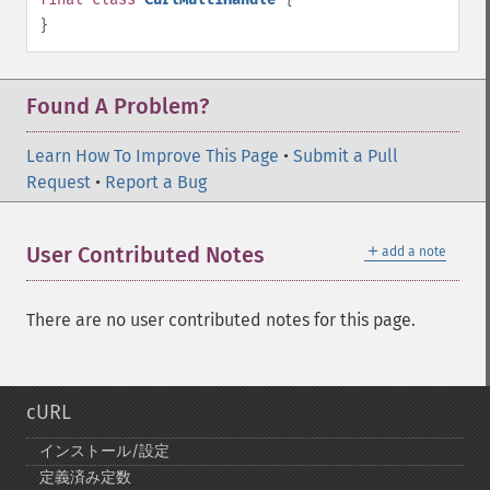
}
Found A Problem?
Learn How To Improve This Page
•
Submit a Pull
Request
•
Report a Bug
＋
User Contributed Notes
add a note
There are no user contributed notes for this page.
cURL
インストール/設定
定義済み定数