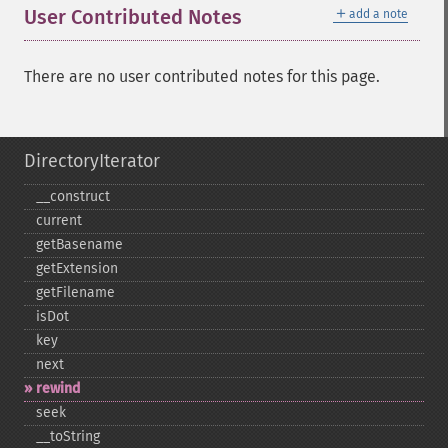
＋
User Contributed Notes
add a note
There are no user contributed notes for this page.
DirectoryIterator
_​_​construct
current
getBasename
getExtension
getFilename
isDot
key
next
rewind
seek
_​_​toString