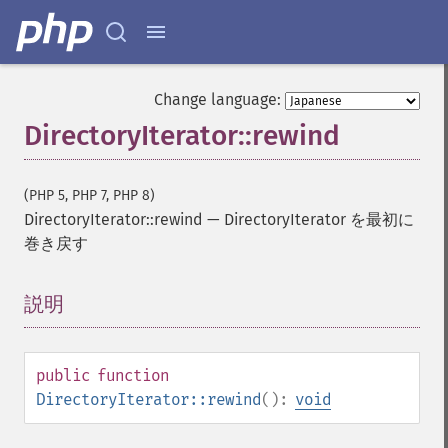
Change language:
DirectoryIterator::rewind
(PHP 5, PHP 7, PHP 8)
DirectoryIterator::rewind
—
DirectoryIterator を最初に
巻き戻す
説明
¶
public
function
DirectoryIterator::rewind
():
void