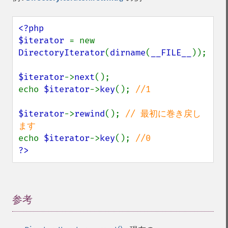
<?php

$iterator 
= new 
DirectoryIterator
(
dirname
(
__FILE__
));

$iterator
->
next
();

echo 
$iterator
->
key
(); 
//1

$iterator
->
rewind
(); 
// 最初に巻き戻し
echo 
$iterator
->
key
(); 
?>
参考
¶