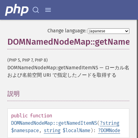
Change language:
DOMNamedNodeMap::getNamed
(PHP 5, PHP 7, PHP 8)
DOMNamedNodeMap::getNamedItemNS
—
ローカル名
および名前空間 URI で指定したノードを取得する
説明
¶
public
function
DOMNamedNodeMap::getNamedItemNS
(
?
string
$namespace
,
string
$localName
):
?
DOMNode