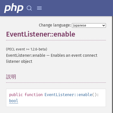
Change language:
EventListener::enable
(PECL event >= 1.2.6-beta)
EventListener::enable
—
Enables an event connect
listener object
説明
¶
public
function
EventListener::enable
():
bool