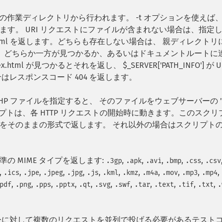
時点の作業ディレクトリから行われます。 -t オプションを使えば
す。 URI リクエストにファイルが含まれない場合は、指定
dex.html を返します。どちらも存在しない場合は、 親ディレクト
l を探します。 どちらか一方が見つかるか、あるいはドキュメントルート
html が見つかるとそれを返し、 $_SERVER['PATH_INFO'] が U
レスポンスコード 404 を返します。
P ファイルを指定すると、 そのファイルをウェブサーバーの 
プトは、各 HTTP リクエストの開始時に動きます。このスクリ
をそのままの形式で返します。 それ以外の場合はスクリプト
 MIME タイプを返します:
,
,
,
,
,
.3gp
.apk
.avi
.bmp
.css
.csv
,
,
,
,
,
,
,
,
,
,
,
,
.ics
.jpe
.jpeg
.jpg
.js
.kml
.kmz
.m4a
.mov
.mp3
.mp4
,
,
,
,
,
,
,
,
,
,
,
pdf
.png
.pps
.pptx
.qt
.svg
.swf
.tar
.text
.tif
.txt
.
サーバーに対して複数のリクエストを並列で投げる必要があるテスト