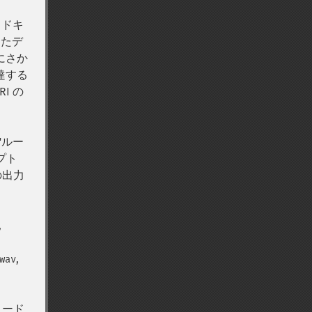
、ドキ
したデ
リにさか
に達する
RI の
"ルー
プト
の出力
,
,
wav
コード