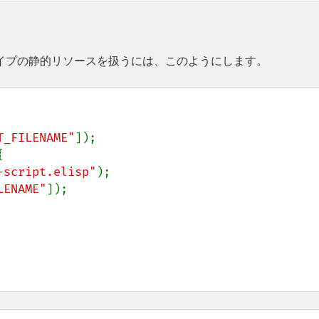
E タイプの静的リソースを扱うには、このようにします。
T_FILENAME"
]);



-script.elisp"
);

LENAME"
]);
