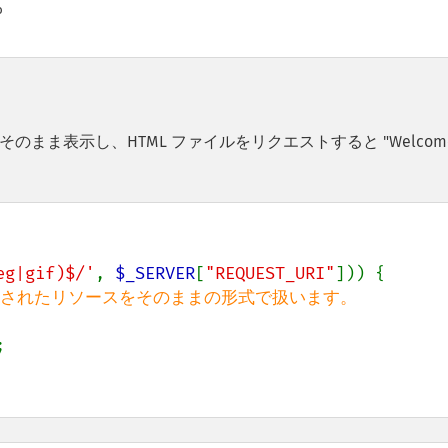


ま表示し、HTML ファイルをリクエストすると "Welcome 
eg|gif)$/'
, 
$_SERVER
[
"REQUEST_URI"
])) {


