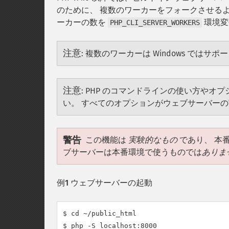
のために、 複数のワーカーをフォークさせる
ーカーの数を
環境変
PHP_CLI_SERVER_WORKERS
注意
:
複数のワーカーは Windows ではサ
注意
:
PHP のコマンドラインの使い方やオ
い。 すべてのオプションがウェブサーバー
警告
この機能は
実験的なもの
であり、 本
ブサーバーは本番環境で使うものでは
ありま
例1 ウェブサーバーの起動
$ cd ~/public_html

$ php -S localhost:8000