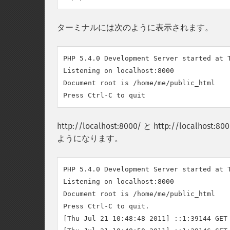
ターミナルには次のように表示されます。
PHP 5.4.0 Development Server started at T
Listening on localhost:8000

Document root is /home/me/public_html

http://localhost:8000/ と http://lo
ようになります。
PHP 5.4.0 Development Server started at T
Listening on localhost:8000

Document root is /home/me/public_html

Press Ctrl-C to quit.

[Thu Jul 21 10:48:48 2011] ::1:39144 GET 