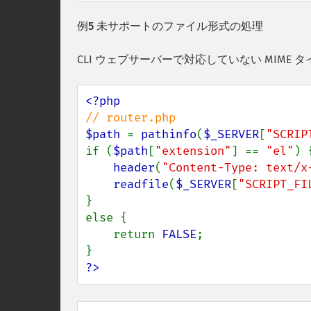
例5 未サポートのファイル形式の処理
CLI ウェブサーバーで対応していない MIM
$path 
= 
pathinfo
(
$_SERVER
[
"SCRIP
if (
$path
[
"extension"
] == 
"el"
) {
header
(
"Content-Type: text/x
readfile
(
$_SERVER
[
"SCRIPT_FI
}

else {

    return 
FALSE
;

?>