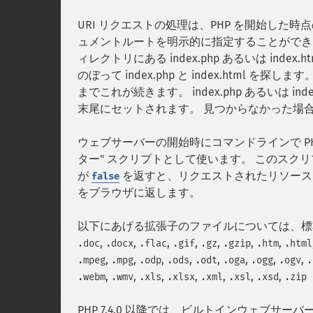
URI リクエストの処理は、PHP を開始した
ュメントルートを明示的に指定することができま
ィレクトリにある index.php あるいは in
のぼって index.php と index.htm
までこれが続きます。 index.php あるいは index.
末尾にセットされます。 見つからなかった場合は
ウェブサーバーの開始時にコマンドラインで PH
ター" スクリプトとして使います。 このスクリ
が
を返すと、リクエストされたリソース
false
をブラウザに返します。
以下にあげる拡張子のファイルについては、標準の
,
,
,
,
,
,
,
.doc
.docx
.flac
.gif
.gz
.gzip
.htm
.html
,
,
,
,
,
,
,
,
.mpeg
.mpg
.odp
.ods
.odt
.oga
.ogg
.ogv
.
,
,
,
,
,
,
,
.webm
.wmv
.xls
.xlsx
.xml
.xsl
.xsd
.zip
PHP 7.4.0 以降では、ビルトインウェブ