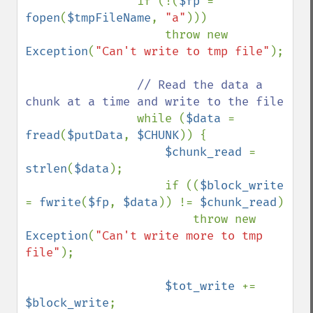
if (!(
$fp 
= 
fopen
(
$tmpFileName
, 
"a"
)))

                    throw new 
Exception
(
"Can't write to tmp file"
);

// Read the data a 
chunk at a time and write to the file

while (
$data 
= 
fread
(
$putData
, 
$CHUNK
)) {

$chunk_read 
= 
strlen
(
$data
);

                    if ((
$block_write 
= 
fwrite
(
$fp
, 
$data
)) != 
$chunk_read
)

                        throw new 
Exception
(
"Can't write more to tmp 
file"
);

$tot_write 
+= 
$block_write
;
