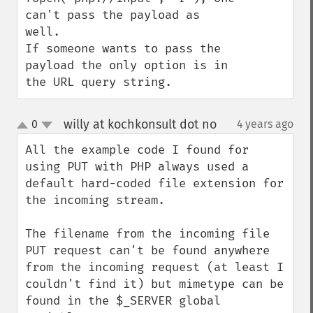
can't pass the payload as 
well.

If someone wants to pass the 
payload the only option is in 
the URL query string.
willy at kochkonsult dot no
0
4 years ago
¶
up
down
All the example code I found for 
using PUT with PHP always used a 
default hard-coded file extension for 
the incoming stream.

The filename from the incoming file 
PUT request can't be found anywhere 
from the incoming request (at least I 
couldn't find it) but mimetype can be 
found in the $_SERVER global 