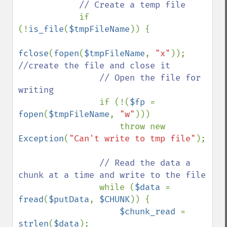
// Create a temp file

if 
(!
is_file
(
$tmpFileName
)) {

fclose
(
fopen
(
$tmpFileName
, 
"x"
)); 
//create the file and close it

                // Open the file for 
writing

if (!(
$fp 
= 
fopen
(
$tmpFileName
, 
"w"
)))

                    throw new 
Exception
(
"Can't write to tmp file"
);

// Read the data a 
chunk at a time and write to the file

while (
$data 
= 
fread
(
$putData
, 
$CHUNK
)) {

$chunk_read 
= 
strlen
(
$data
);
