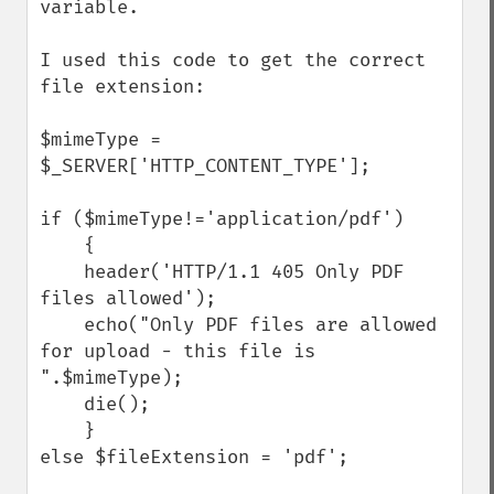
variable.

I used this code to get the correct 
file extension:

$mimeType = 
$_SERVER['HTTP_CONTENT_TYPE'];

if ($mimeType!='application/pdf') 

    {   

    header('HTTP/1.1 405 Only PDF 
files allowed');

    echo("Only PDF files are allowed 
for upload - this file is 
".$mimeType);

    die();

    }

else $fileExtension = 'pdf';
