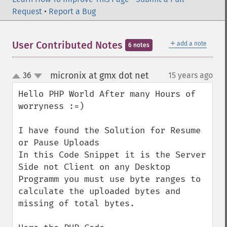
Request
•
Report a Bug
＋
User Contributed Notes
add a note
6 notes
micronix at gmx dot net
36
15 years ago
¶
up
down
Hello PHP World After many Hours of 
worryness :=)

I have found the Solution for Resume 
or Pause Uploads

In this Code Snippet it is the Server 
Side not Client on any Desktop 
Programm you must use byte ranges to 
calculate the uploaded bytes and 
missing of total bytes.
