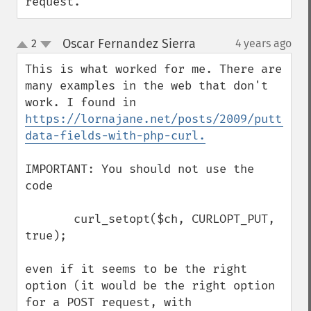
request.
Oscar Fernandez Sierra
2
4 years ago
¶
up
down
This is what worked for me. There are 
many examples in the web that don't 
work. I found in 
https://lornajane.net/posts/2009/putting-
data-fields-with-php-curl.
IMPORTANT: You should not use the 
code

       curl_setopt($ch, CURLOPT_PUT, 
true);

even if it seems to be the right 
option (it would be the right option 
for a POST request, with 