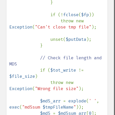
                }

                if (!
fclose
(
$fp
))

                    throw new 
Exception
(
"Can't close tmp file"
);

                unset(
$putData
);

            }

// Check file length and 
MD5

if (
$tot_write 
!= 
$file_size
)

                throw new 
Exception
(
"Wrong file size"
);

$md5_arr 
= 
explode
(
' '
, 
exec
(
"md5sum 
$tmpFileName
"
));

$md5 
= 
$md5sum_arr
[
0
];
