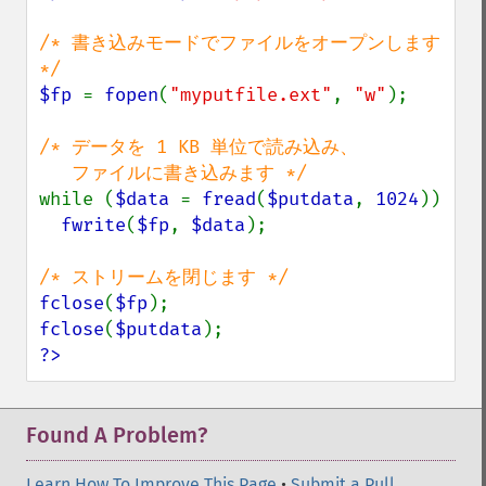
/* 書き込みモードでファイルをオープンします 
$fp 
= 
fopen
(
"myputfile.ext"
, 
"w"
);

/* データを 1 KB 単位で読み込み、

while (
$data 
= 
fread
(
$putdata
, 
1024
))

fwrite
(
$fp
, 
$data
);

fclose
(
$fp
fclose
(
$putdata
?>
Found A Problem?
Learn How To Improve This Page
•
Submit a Pull