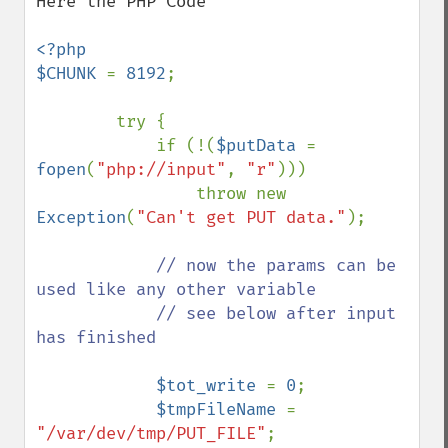
Here the PHP Code

<?php

$CHUNK 
= 
8192
;

        try {

            if (!(
$putData 
= 
fopen
(
"php://input"
, 
"r"
)))

                throw new 
Exception
(
"Can't get PUT data."
);

// now the params can be 
used like any other variable

            // see below after input 
has finished

$tot_write 
= 
0
;

$tmpFileName 
= 
"/var/dev/tmp/PUT_FILE"
;
