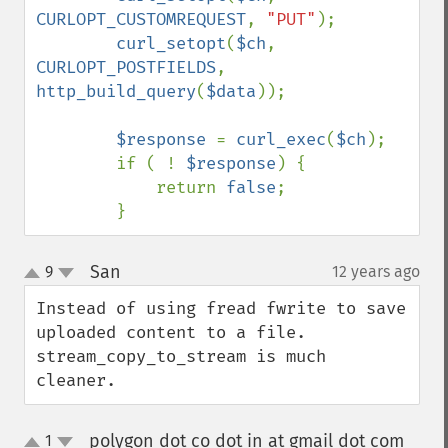
CURLOPT_CUSTOMREQUEST
, 
"PUT"
);

curl_setopt
(
$ch
, 
CURLOPT_POSTFIELDS
, 
http_build_query
(
$data
));

$response 
= 
curl_exec
(
$ch
);

        if ( ! 
$response
) {

            return 
false
;

        }
San
9
12 years ago
¶
up
down
Instead of using fread fwrite to save 
uploaded content to a file.

stream_copy_to_stream is much 
cleaner.
polygon dot co dot in at gmail dot com
1
¶