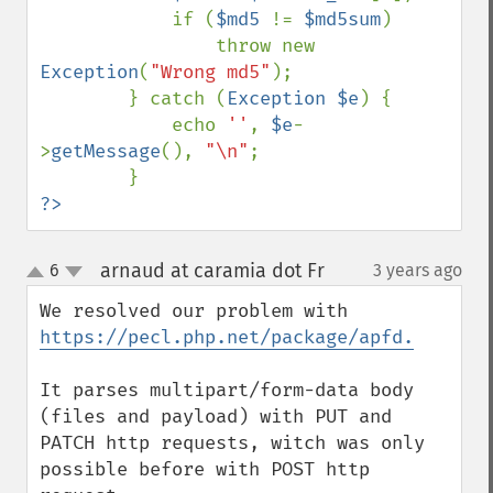
            if (
$md5 
!= 
$md5sum
)

                throw new 
Exception
(
"Wrong md5"
);

        } catch (
Exception $e
) {

            echo 
''
, 
$e
-
>
getMessage
(), 
"\n"
;

?>
arnaud at caramia dot Fr
6
3 years ago
¶
up
down
We resolved our problem with 
https://pecl.php.net/package/apfd.
It parses multipart/form-data body 
(files and payload) with PUT and 
PATCH http requests, witch was only 
possible before with POST http 