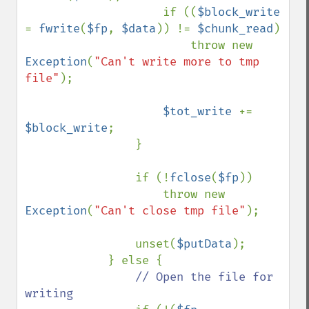
                    if ((
$block_write 
= 
fwrite
(
$fp
, 
$data
)) != 
$chunk_read
)

                        throw new 
Exception
(
"Can't write more to tmp 
file"
);

$tot_write 
+= 
$block_write
;

                }

                if (!
fclose
(
$fp
))

                    throw new 
Exception
(
"Can't close tmp file"
);

                unset(
$putData
);

            } else {

// Open the file for 
writing
