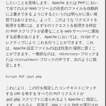
したいことを意味します。 Apache または PHP に おい
て全ての人が Web ツリー上の任意のファイルを自動的
に上書きできる ようにするというのは明らかに良い発
想ではありません。よって、このような リクエストを
処理する際には、まずそのリクエストを処理する特定
の PHP スクリプトが必要なことを web サーバーに通知
する必要があります。 Apache においては、
Script
ディ
レクティブにより これを行うことができます。これ
は、Apache 設定ファイルのほぼ任意の 場所に置くこ
とができます。一般的なのは、
ブロックま
<Directory>
たは
ブロックの中です。次のように指
<VirtualHost>
定します。
これにより、この行を指定したコンテキストにマッチ
する URI を有する すべての PUT リクエストが
スクリプトに送られるよう Apache に 指定し
put.php
ます。 もちろん、拡張子
により PHP が実行され
.php