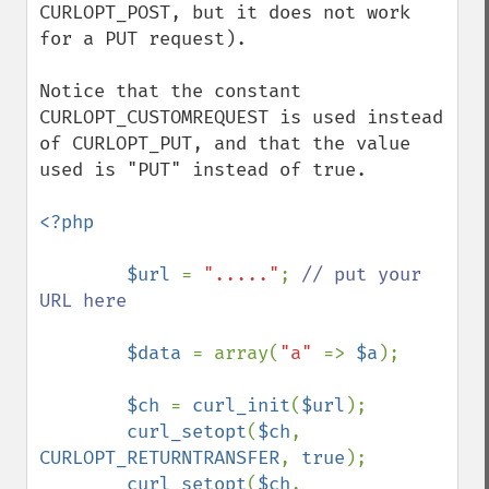
CURLOPT_POST, but it does not work 
for a PUT request).

Notice that the constant 
CURLOPT_CUSTOMREQUEST is used instead 
of CURLOPT_PUT, and that the value 
used is "PUT" instead of true.

<?php

        $url 
= 
"....."
; 
// put your 
URL here

$data 
= array(
"a" 
=> 
$a
);

$ch 
= 
curl_init
(
$url
);

curl_setopt
(
$ch
, 
CURLOPT_RETURNTRANSFER
, 
true
);

curl_setopt
(
$ch
, 