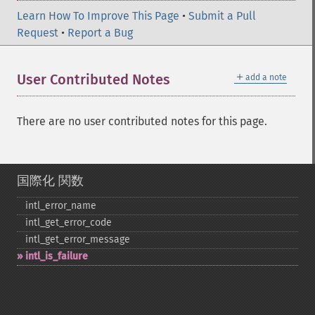
Learn How To Improve This Page
•
Submit a Pull
Request
•
Report a Bug
＋
User Contributed Notes
add a note
There are no user contributed notes for this page.
国際化 関数
intl_​error_​name
intl_​get_​error_​code
intl_​get_​error_​message
intl_​is_​failure