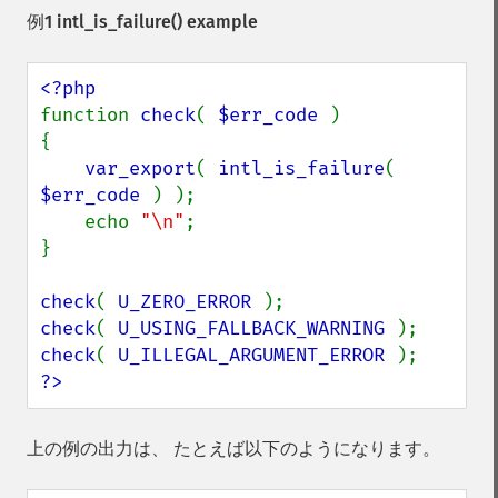
例1
intl_is_failure()
example
function 
check
( 
$err_code 
)

{

var_export
( 
intl_is_failure
( 
$err_code 
) );

    echo 
"\n"
;

}

check
( 
U_ZERO_ERROR 
check
( 
U_USING_FALLBACK_WARNING 
check
( 
U_ILLEGAL_ARGUMENT_ERROR 
?>
上の例の出力は、 たとえば以下のようになります。