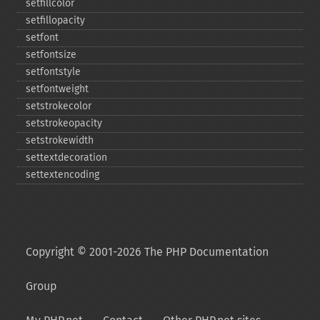
setfillcolor
setfillopacity
setfont
setfontsize
setfontstyle
setfontweight
setstrokecolor
setstrokeopacity
setstrokewidth
settextdecoration
settextencoding
Copyright © 2001-2026 The PHP Documentation
Group