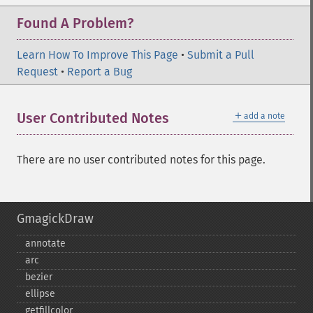
Found A Problem?
Learn How To Improve This Page
•
Submit a Pull
Request
•
Report a Bug
＋
User Contributed Notes
add a note
There are no user contributed notes for this page.
GmagickDraw
annotate
arc
bezier
ellipse
getfillcolor