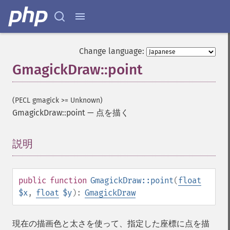
Change language:
GmagickDraw::point
(PECL gmagick >= Unknown)
GmagickDraw::point
—
点を描く
説明
¶
public
function
GmagickDraw::point
(
float
$x
,
float
$y
):
GmagickDraw
現在の描画色と太さを使って、指定した座標に点を描