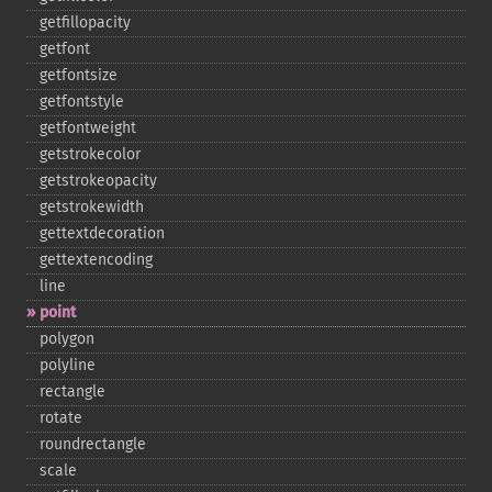
getfillopacity
getfont
getfontsize
getfontstyle
getfontweight
getstrokecolor
getstrokeopacity
getstrokewidth
gettextdecoration
gettextencoding
line
point
polygon
polyline
rectangle
rotate
roundrectangle
scale