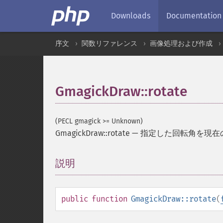
Downloads
Documentation
序文
関数リファレンス
画像処理および作成
GmagickDraw::rotate
(PECL gmagick >= Unknown)
GmagickDraw::rotate
—
指定した回転角を現在
説明
¶
public
function
GmagickDraw::rotate
(