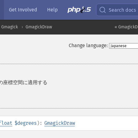
Get Involved
Help
Search docs
Gmagick
GmagickDraw
« GmagickDr
Change language:
の座標空間に適用する
float
$degrees
):
GmagickDraw