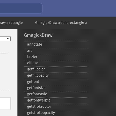
aw::rectangle
GmagickDraw::roundrectangle »
GmagickDraw
annotate
arc
bezier
ellipse
getfillcolor
getfillopacity
getfont
getfontsize
getfontstyle
getfontweight
getstrokecolor
getstrokeopacity