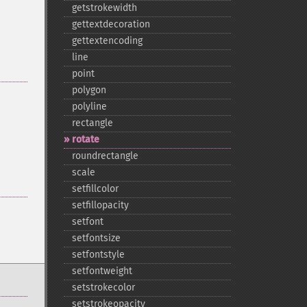
getstrokewidth
gettextdecoration
gettextencoding
line
point
polygon
polyline
rectangle
rotate
roundrectangle
scale
setfillcolor
setfillopacity
setfont
setfontsize
setfontstyle
setfontweight
setstrokecolor
setstrokeopacity