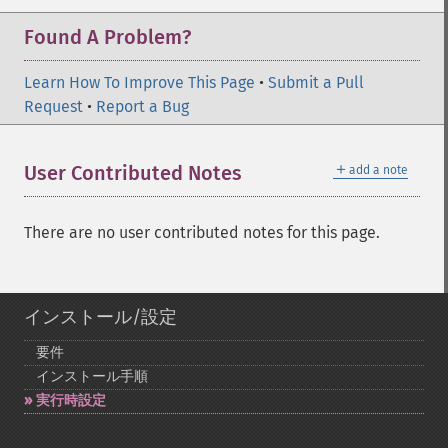
Found A Problem?
Learn How To Improve This Page
•
Submit a Pull
Request
•
Report a Bug
＋
User Contributed Notes
add a note
There are no user contributed notes for this page.
インストール/設定
要件
インストール手順
実行時設定