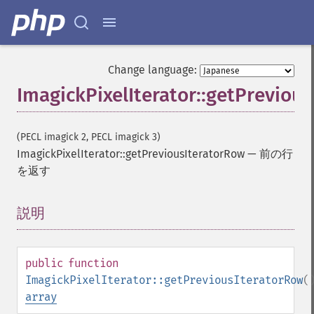
Change language:
ImagickPixelIterator::getPreviou
(PECL imagick 2, PECL imagick 3)
ImagickPixelIterator::getPreviousIteratorRow
—
前の行
を返す
説明
¶
public
function
ImagickPixelIterator::getPreviousIteratorRow
(
array