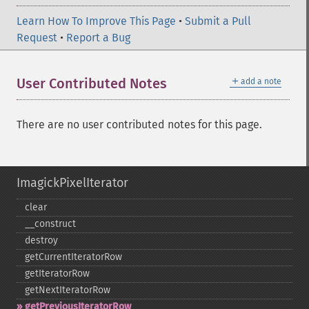
Learn How To Improve This Page
•
Submit a Pull
Request
•
Report a Bug
＋
User Contributed Notes
add a note
There are no user contributed notes for this page.
ImagickPixelIterator
clear
_​_​construct
destroy
getCurrentIteratorRow
getIteratorRow
getNextIteratorRow
getPreviousIteratorRow