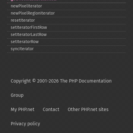
newPixelIterator
newPixelRegionIterator
resetIterator
setIteratorFirstRow
setIteratorLastRow
setIteratorRow
syncIterator
Copyright © 2001-2026 The PHP Documentation
Group
My PHP.net
Contact
Other PHP.net sites
Privacy policy