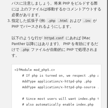
パスに注意しましょう。将来 PHP をビルドする際
には 上のファイルは移動するかコメントアウトする
必要があります。
指定した拡張子 (例:
および
が
.php
.html
.inc
PHP でパースされるようにします。
以下のような行が
にあれば (Mac
httpd.conf
Panther 以降にはあります)、 PHP を有効にするだ
けで
ファイルが自動的に PHP で処理されま
.php
す。
<IfModule mod_php5.c>

    # If php is turned on, we respect .php and .p
    AddType application/x-httpd-php .php

    AddType application/x-httpd-php-source .phps

    # Since most users will want index.php to wor
    # also automatically enable index.php
