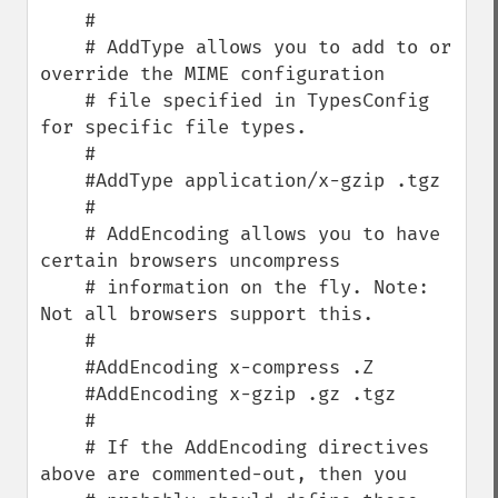
    #

    # AddType allows you to add to or 
override the MIME configuration

    # file specified in TypesConfig 
for specific file types.

    #

    #AddType application/x-gzip .tgz

    #

    # AddEncoding allows you to have 
certain browsers uncompress

    # information on the fly. Note: 
Not all browsers support this.

    #

    #AddEncoding x-compress .Z

    #AddEncoding x-gzip .gz .tgz

    #

    # If the AddEncoding directives 
above are commented-out, then you
