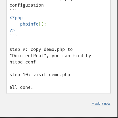
configuration

<?php

    phpinfo
```

step 9: copy demo.php to 
"DocumentRoot", you can find by 
httpd.conf

step 10: visit demo.php

all done.
＋
add a note