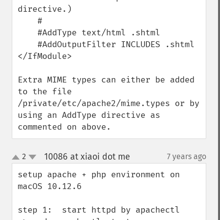
directive.)

    #

    #AddType text/html .shtml

    #AddOutputFilter INCLUDES .shtml

</IfModule>

Extra MIME types can either be added 
to the file 
/private/etc/apache2/mime.types or by 
using an AddType directive as 
commented on above.
10086 at xiaoi dot me
2
7 years ago
¶
up
down
setup apache + php environment on 
macOS 10.12.6

step 1:  start httpd by apachectl
