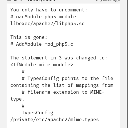
up
down
You only have to uncomment:

#LoadModule php5_module        
libexec/apache2/libphp5.so

This is gone:

# AddModule mod_php5.c

The statement in 3 was changed to:

<IfModule mime_module>

    #

    # TypesConfig points to the file 
containing the list of mappings from

    # filename extension to MIME-
type.

    #

    TypesConfig 
/private/etc/apache2/mime.types
