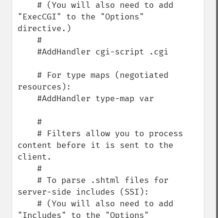
    # (You will also need to add 
"ExecCGI" to the "Options" 
directive.)

    #

    #AddHandler cgi-script .cgi

    # For type maps (negotiated 
resources):

    #AddHandler type-map var

    #

    # Filters allow you to process 
content before it is sent to the 
client.

    #

    # To parse .shtml files for 
server-side includes (SSI):

    # (You will also need to add 
"Includes" to the "Options" 