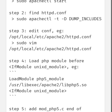
 > sudo apachectl start

step 2: find httpd.conf

 > sudo apachectl -t -D DUMP_INCLUDES

step 3: edit conf, eg: 
/opt/local/etc/apache2/httpd.conf

 > sudo vim  
/opt/local/etc/apache2/httpd.conf

step 4: Load php module before 
<IfModule unixd_module>, eg:

```

LoadModule php5_module 
/usr/libexec/apache2/libphp5.so

<IfModule unixd_module>

```

step 5: add mod_php5.c end of 