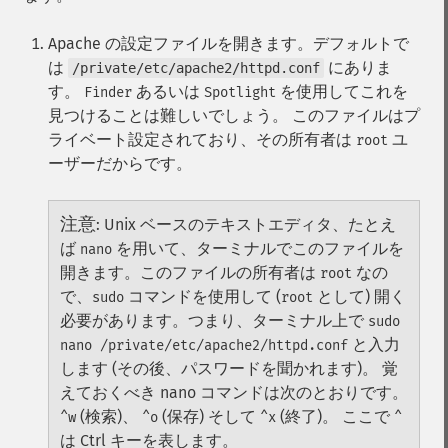
Apache の設定ファイルを開きます。デフォルトで
は
にありま
/private/etc/apache2/httpd.conf
す。
あるいは
を使用してこれを
Finder
Spotlight
見つけることは難しいでしょう。 このファイルはプ
ライベート設定されており、その所有者は
ユ
root
ーザーだからです。
注意
:
Unix ベースのテキストエディタ、たとえ
ば
を用いて、ターミナルでこのファイルを
nano
開きます。このファイルの所有者は
なの
root
で、
コマンドを使用して (
として) 開く
sudo
root
必要があります。つまり、ターミナル上で
sudo
と入力
nano /private/etc/apache2/httpd.conf
します (その後、パスワードを聞かれます)。
覚
えておくべき nano コマンドは次のとおりです。
(検索)、
(保存) そして
(終了)。 ここで
^w
^o
^x
^
は Ctrl キーを表します。