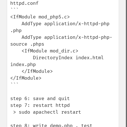
httpd.conf

```

<IfModule mod_php5.c>

    AddType application/x-httpd-php 
.php

    AddType application/x-httpd-php-
source .phps

    <IfModule mod_dir.c>

        DirectoryIndex index.html 
index.php

    </IfModule>

</IfModule>

```

step 6: save and quit

step 7: restart httpd

 > sudo apachectl restart

step 8: write demo.php , test 