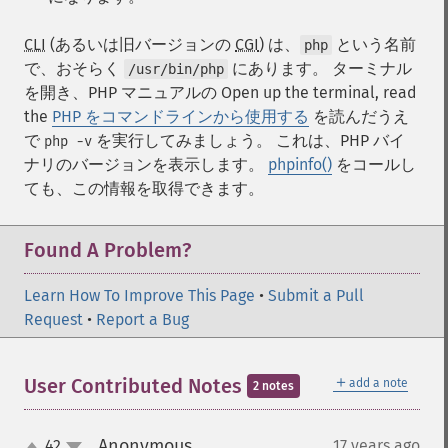
CLI
(あるいは旧バージョンの
CGI
) は、
という名前
php
で、おそらく
にあります。 ターミナル
/usr/bin/php
を開き、PHP マニュアルの Open up the terminal, read
the
PHP をコマンドラインから使用する
を読んだうえ
で
を実行してみましょう。 これは、PHP バイ
php -v
ナリのバージョンを表示します。
phpinfo()
をコールし
ても、この情報を取得できます。
Found A Problem?
Learn How To Improve This Page
•
Submit a Pull
Request
•
Report a Bug
＋
User Contributed Notes
add a note
2 notes
Anonymous
42
17 years ago
¶