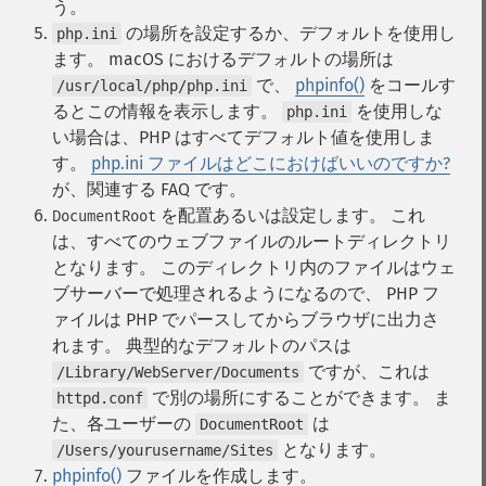
う。
の場所を設定するか、デフォルトを使用し
php.ini
ます。
macOS におけるデフォルトの場所は
で、
phpinfo()
をコールす
/usr/local/php/php.ini
るとこの情報を表示します。
を使用しな
php.ini
い場合は、PHP はすべてデフォルト値を使用しま
す。
php.ini ファイルはどこにおけばいいのですか?
が、関連する FAQ です。
を配置あるいは設定します。
これ
DocumentRoot
は、すべてのウェブファイルのルートディレクトリ
となります。 このディレクトリ内のファイルはウェ
ブサーバーで処理されるようになるので、 PHP フ
ァイルは PHP でパースしてからブラウザに出力さ
れます。 典型的なデフォルトのパスは
ですが、これは
/Library/WebServer/Documents
で別の場所にすることができます。 ま
httpd.conf
た、各ユーザーの
は
DocumentRoot
となります。
/Users/yourusername/Sites
phpinfo()
ファイルを作成します。