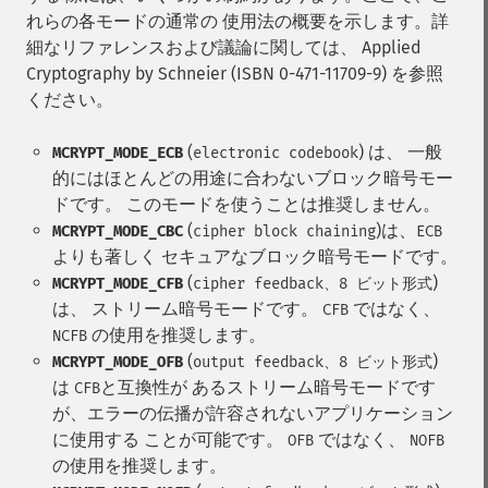
れらの各モードの通常の 使用法の概要を示します。詳
細なリファレンスおよび議論に関しては、 Applied
Cryptography by Schneier (ISBN 0-471-11709-9) を参照
ください。
(
) は、 一般
MCRYPT_MODE_ECB
electronic codebook
的にはほとんどの用途に合わないブロック暗号モー
ドです。 このモードを使うことは推奨しません。
(
)は、
MCRYPT_MODE_CBC
cipher block chaining
ECB
よりも著しく セキュアなブロック暗号モードです。
(
)
MCRYPT_MODE_CFB
cipher feedback、8 ビット形式
は、 ストリーム暗号モードです。
ではなく、
CFB
の使用を推奨します。
NCFB
(
)
MCRYPT_MODE_OFB
output feedback、8 ビット形式
は
と互換性が あるストリーム暗号モードです
CFB
が、エラーの伝播が許容されないアプリケーション
に使用する ことが可能です。
ではなく、
OFB
NOFB
の使用を推奨します。