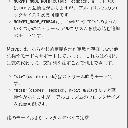
(
)
MCRYPT_MODE_NOFB
output feedback, nビット形式
は
と互換性がありますが、 アルゴリズムのブロ
OFB
ックサイズを変更可能です。
は、
や
のような
MCRYPT_MODE_STREAM
"WAKE"
"RC4"
いくつかのストリーム アルゴリズムを読み込む追加
のモードです。
Mcrypt は、あらかじめ定義された定数が存在しない他
の操作モードもサポートしています。 これらは不明な
定数の代わりに、文字列を渡すことで利用できます。
(
) はストリーム暗号モードで
"ctr"
counter mode
す。
(
) は
と互
"ncfb"
cipher feedback, n-bit 形式
CFB
換性がありますが、 アルゴリズムのブロックサイズ
を変更可能です。
他のモードおよびランダムデバイス定数: