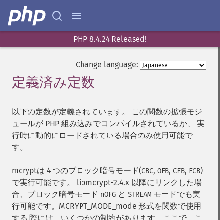
PHP 8.4.24 Released!
Change language:
定義済み定数
¶
以下の定数が定義されています。 この関数の拡張モジ
ュールが PHP 組み込みでコンパイルされているか、 実
行時に動的にロードされている場合のみ使用可能で
す。
mcryptは 4 つのブロック暗号モード(
,
,
,
)
CBC
OFB
CFB
ECB
で実行可能です。 libmcrypt-2.4.x 以降にリンクした場
合、ブロック暗号モード
と
モードでも実
nOFG
STREAM
行可能です。MCRYPT_MODE_mode 形式を関数で使用
する 際には、いくつかの制約があります。ここで、こ