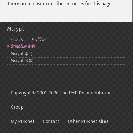
There are no user contributed notes for this page.
Mcrypt
インストール/設定
定義済み定数
Mcrypt 暗号
Mcrypt 関数
Copyright © 2001-2026 The PHP Documentation
Group
My PHP.net
Contact
Other PHP.net sites