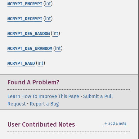
(
int
)
MCRYPT_ENCRYPT
(
int
)
MCRYPT_DECRYPT
(
int
)
MCRYPT_DEV_RANDOM
(
int
)
MCRYPT_DEV_URANDOM
(
int
)
MCRYPT_RAND
Found A Problem?
Learn How To Improve This Page
•
Submit a Pull
Request
•
Report a Bug
＋
User Contributed Notes
add a note