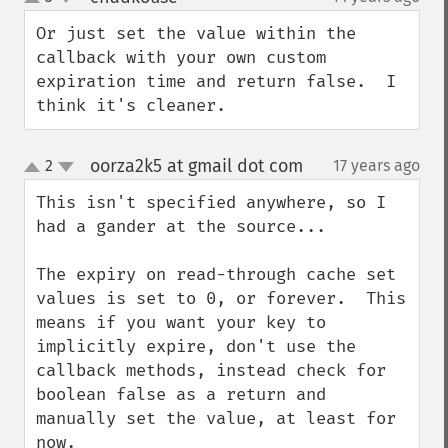
up
down
Or just set the value within the 
callback with your own custom 
expiration time and return false.  I 
think it's cleaner.
oorza2k5 at gmail dot com
2
17 years ago
¶
up
down
This isn't specified anywhere, so I 
had a gander at the source...

The expiry on read-through cache set 
values is set to 0, or forever.  This 
means if you want your key to 
implicitly expire, don't use the 
callback methods, instead check for 
boolean false as a return and 
manually set the value, at least for 
now.