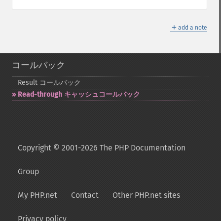
＋
add a note
コールバック
Result コールバック
Read-​through キャッシュコールバック
Copyright © 2001-2026 The PHP Documentation
Group
My PHP.net
Contact
Other PHP.net sites
Privacy policy