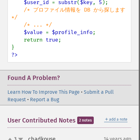
$user_id 
= 
substr
(
$key
, 
5
);

/* プロファイル情報を DB から探します 
*/

    /* ... */

$value 
= 
$profile_info
;

    return 
true
;

?>
Found A Problem?
Learn How To Improve This Page
•
Submit a Pull
Request
•
Report a Bug
＋
User Contributed Notes
add a note
2 notes
chadkouse
3
14 years ago
¶