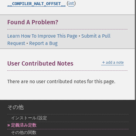
(
int
)
__COMPILER_HALT_OFFSET__
Found A Problem?
Learn How To Improve This Page
•
Submit a Pull
Request
•
Report a Bug
＋
User Contributed Notes
add a note
There are no user contributed notes for this page.
その他
インストール/設定
定義済み定数
その他の関数