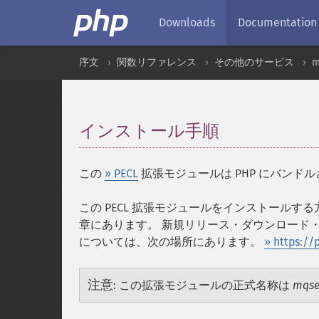
Downloads
Documentation
序文
関数リファレンス
その他のサービス
m
インストール手順
¶
この
» PECL
拡張モジュールは PHP にバンド
この PECL 拡張モジュールをインストールす
章にあります。 新規リリース・ダウンロード・ソ
については、次の場所にあります。
» https:/
注意
:
この拡張モジュールの正式名称は
mqse