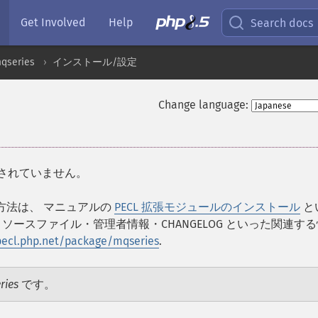
Get Involved
Help
Search docs
qseries
インストール/設定
Change language:
ルされていません。
る方法は、 マニュアルの
PECL 拡張モジュールのインストール
と
ースファイル・管理者情報・CHANGELOG といった関連す
/pecl.php.net/package/mqseries
.
ries
です。