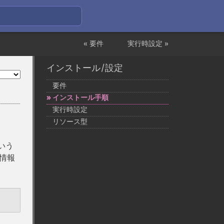
« 要件
実行時設定 »
インストール/設定
要件
インストール手順
実行時設定
リソース型
いう
る情報