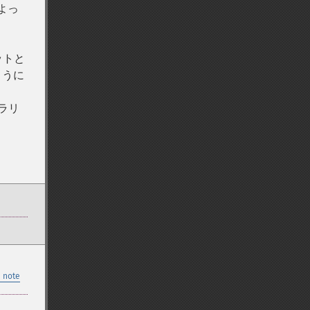
よっ
ットと
ように
ラリ
 note