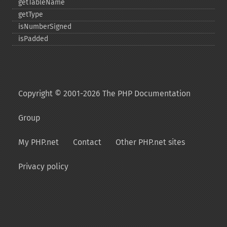
getTableName
getType
isNumberSigned
isPadded
Copyright © 2001-2026 The PHP Documentation
Group
My PHP.net
Contact
Other PHP.net sites
Privacy policy