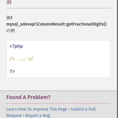
例
¶
例1
mysql_xdevapi\ColumnResult::getFractionalDigits()
の例
<?php

/* ... */

?>
Found A Problem?
Learn How To Improve This Page
•
Submit a Pull
Request
•
Report a Bug