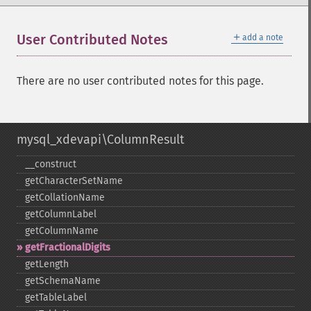
＋
User Contributed Notes
add a note
There are no user contributed notes for this page.
mysql_xdevapi\ColumnResult
_​_​construct
getCharacterSetName
getCollationName
getColumnLabel
getColumnName
getFractionalDigits
getLength
getSchemaName
getTableLabel