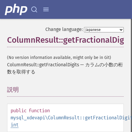
Change language:
ColumnResult::getFractionalDigit
(No version information available, might only be in Git)
ColumnResult::getFractionalDigits
—
カラムの小数の桁
数を取得する
説明
¶
public
function
mysql_xdevapi\ColumnResult::getFractionalDigi
int