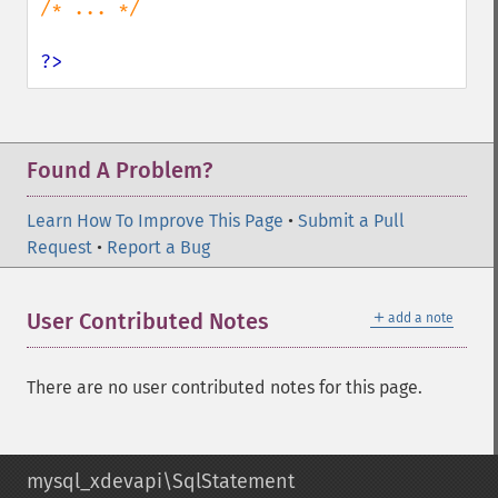
/* ... */

?>
Found A Problem?
Learn How To Improve This Page
•
Submit a Pull
Request
•
Report a Bug
＋
User Contributed Notes
add a note
There are no user contributed notes for this page.
mysql_xdevapi\SqlStatement