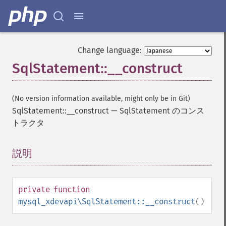
Change language:
SqlStatement::__construct
(No version information available, might only be in Git)
SqlStatement::__construct
—
SqlStatement のコンス
トラクタ
説明
¶
private
function
mysql_xdevapi\SqlStatement::__construct
()