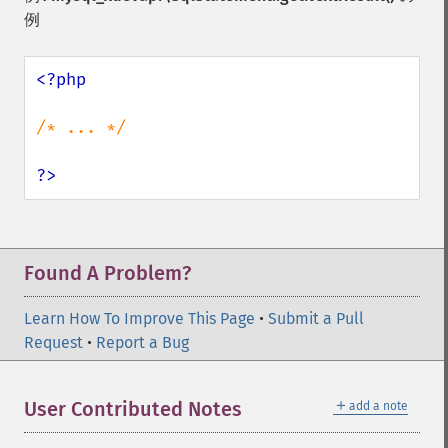
例
<?php

/* ... */

?>
Found A Problem?
Learn How To Improve This Page
•
Submit a Pull
Request
•
Report a Bug
＋
User Contributed Notes
add a note