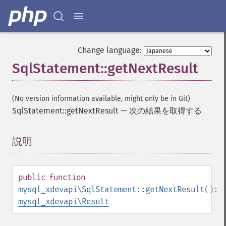
Change language:
SqlStatement::getNextResult
(No version information available, might only be in Git)
SqlStatement::getNextResult
—
次の結果を取得する
説明
¶
public
function
mysql_xdevapi\SqlStatement::getNextResult
():
mysql_xdevapi\Result