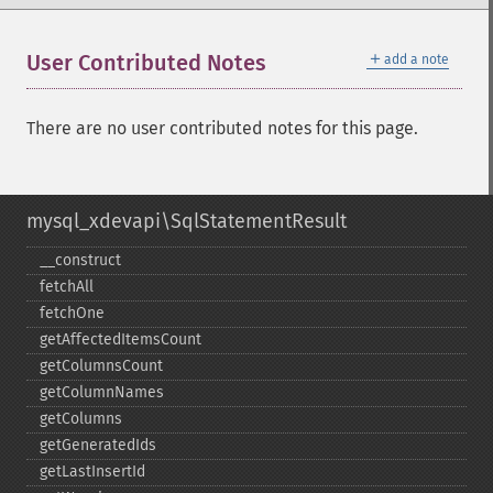
＋
User Contributed Notes
add a note
There are no user contributed notes for this page.
mysql_xdevapi\SqlStatementResult
_​_​construct
fetchAll
fetchOne
getAffectedItemsCount
getColumnsCount
getColumnNames
getColumns
getGeneratedIds
getLastInsertId