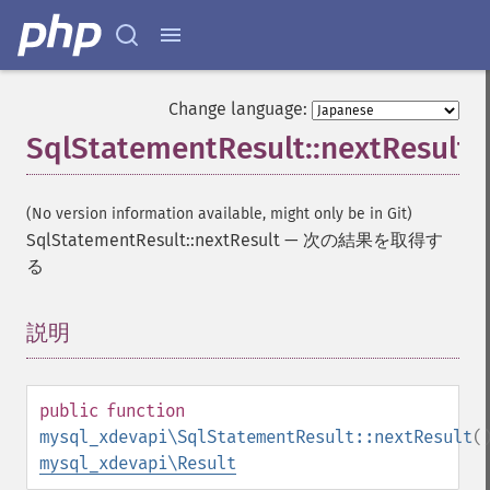
Change language:
SqlStatementResult::nextResult
(No version information available, might only be in Git)
SqlStatementResult::nextResult
—
次の結果を取得す
る
説明
¶
public
function
mysql_xdevapi\SqlStatementResult::nextResult
(
mysql_xdevapi\Result