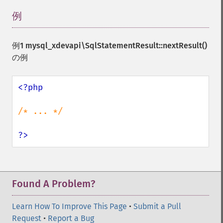
例
¶
例1
mysql_xdevapi\SqlStatementResult::nextResult()
の例
<?php

/* ... */

?>
Found A Problem?
Learn How To Improve This Page
•
Submit a Pull
Request
•
Report a Bug