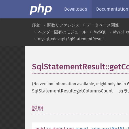
Downloads
Documentation
序文
関数リファレンス
データベース関連
ベンダー固有のモジュール
MySQL
Mysql_x
mysql_xdevapi\SqlStatementResult
SqlStatementResult::get
(No version information available, might only be in G
SqlStatementResult::getColumnsCount
—
カラ
説明
¶
public
function
mysql_xdevapi\SqlSta