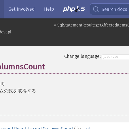
Get Involved
Help
Search docs
« SqlStatementResult::getAffectedItems
devapi
Change language:
ColumnsCount
it)
ムの数を取得する
tementResult::getColumnsCount
():
int