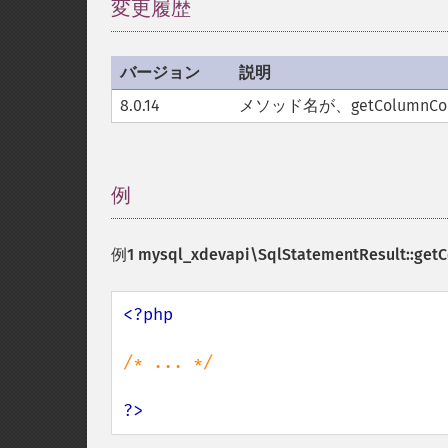
変更履歴
¶
バージョン
説明
8.0.14
メソッド名が、getColumnCoun
例
¶
例1
mysql_xdevapi\SqlStatementResult::getC
<?php

/* ... */

?>