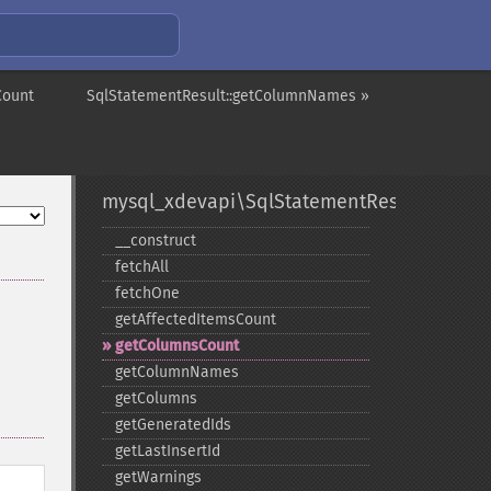
Count
SqlStatementResult::getColumnNames »
mysql_xdevapi\SqlStatementResult
_​_​construct
fetchAll
fetchOne
getAffectedItemsCount
getColumnsCount
getColumnNames
getColumns
getGeneratedIds
getLastInsertId
getWarnings