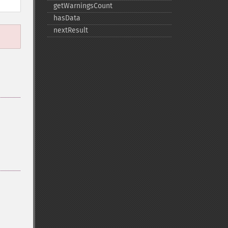
getWarningsCount
hasData
nextResult