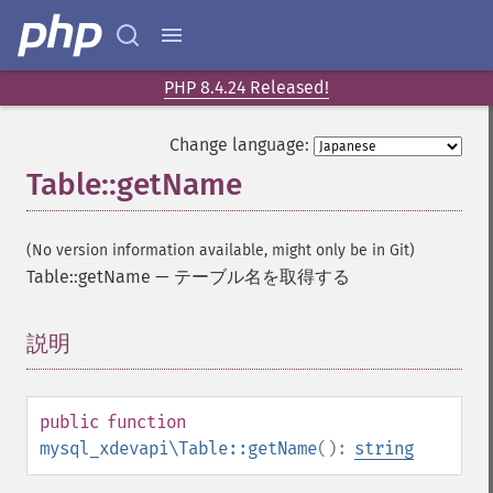
PHP 8.4.24 Released!
Change language:
Table::getName
(No version information available, might only be in Git)
Table::getName
—
テーブル名を取得する
説明
¶
public
function
mysql_xdevapi\Table::getName
():
string