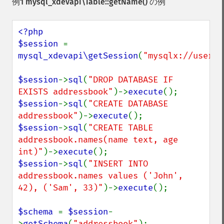
例1
mysql_xdevapi\Table::getName()
の例
<?php

$session 
= 
mysql_xdevapi\getSession
(
"mysqlx://user:p
$session
->
sql
(
"DROP DATABASE IF 
EXISTS addressbook"
)->
execute
$session
->
sql
(
"CREATE DATABASE 
addressbook"
)->
execute
$session
->
sql
(
"CREATE TABLE 
addressbook.names(name text, age 
int)"
)->
execute
$session
->
sql
(
"INSERT INTO 
addressbook.names values ('John', 
42), ('Sam', 33)"
)->
execute
();

$schema 
= 
$session
-
>
getSchema
(
"addressbook"