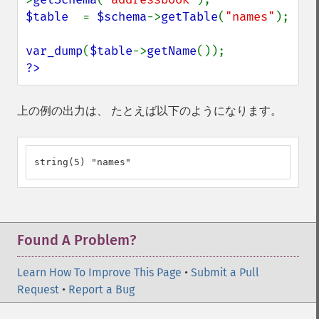
$table  
= 
$schema
->
getTable
(
"names"
);

var_dump
(
$table
->
getName
?>
上の例の出力は、 たとえば以下のようになります。
string(5) "names"
Found A Problem?
Learn How To Improve This Page
•
Submit a Pull
Request
•
Report a Bug