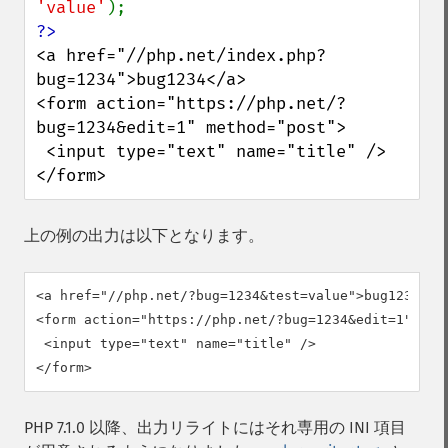
'value'
<a href="//php.net/index.php?
bug=1234">bug1234</a>

<form action="https://php.net/?
bug=1234&edit=1" method="post">

 <input type="text" name="title" />

</form>
上の例の出力は以下となります。
<a href="//php.net/?bug=1234&test=value">bug1234</a>
<form action="https://php.net/?bug=1234&edit=1" met
 <input type="text" name="title" />

PHP 7.1.0 以降、出力リライトにはそれ専用の INI 項目