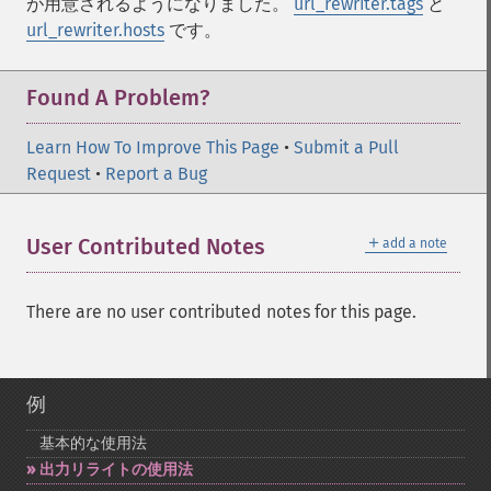
が用意されるようになりました。
url_rewriter.tags
と
url_rewriter.hosts
です。
Found A Problem?
Learn How To Improve This Page
•
Submit a Pull
Request
•
Report a Bug
＋
User Contributed Notes
add a note
There are no user contributed notes for this page.
例
基本的な使用法
出力リライトの使用法