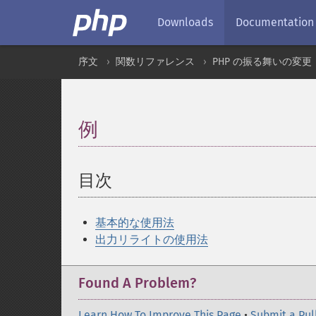
Downloads
Documentation
序文
関数リファレンス
PHP の振る舞いの変更
例
¶
目次
¶
基本的な使用法
出力リライトの使用法
Found A Problem?
Learn How To Improve This Page
•
Submit a Pul