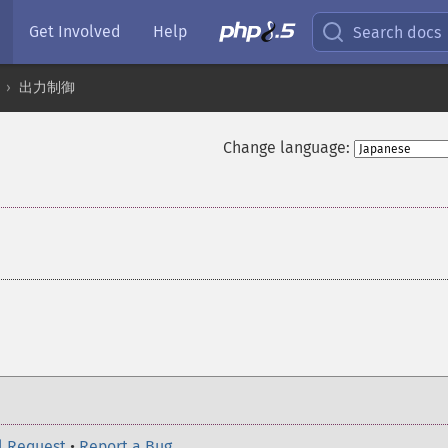
Get Involved
Help
Search docs
出力制御
Change language:
l Request
•
Report a Bug