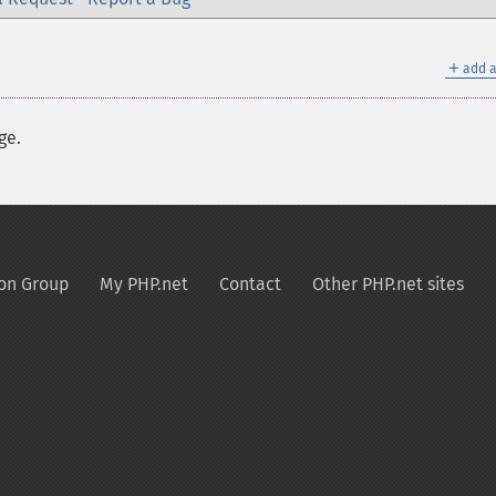
＋
add a
ge.
on Group
My PHP.net
Contact
Other PHP.net sites