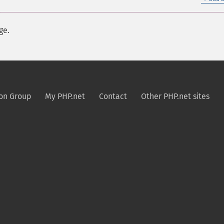
ge.
on Group
My PHP.net
Contact
Other PHP.net sites