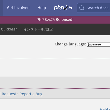
Get Involved
Help
Search docs
PHP 8.4.24 Released!
Quickhash
インストール/設定
Change language:
l Request
•
Report a Bug
＋
add a