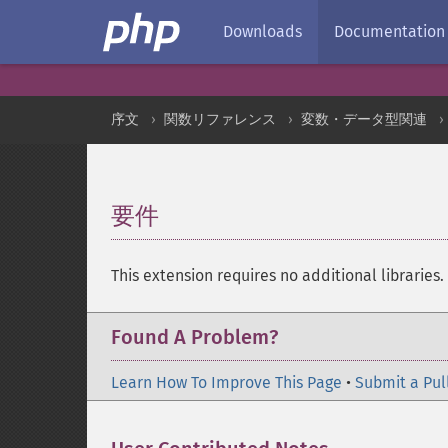
Downloads
Documentation
序文
関数リファレンス
変数・データ型関連
要件
¶
This extension requires no additional libraries.
Found A Problem?
Learn How To Improve This Page
•
Submit a Pul