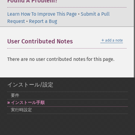
Found A Problem?
Learn How To Improve This Page
•
Submit a Pull
Request
•
Report a Bug
＋
User Contributed Notes
add a note
There are no user contributed notes for this page.
インストール/設定
要件
インストール手順
実行時設定