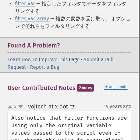
filter_var
— 指定したフィルタでデータをフィルタ
リングする
filter_var_array
— 複数の変数を受け取り、オプショ
ンでそれらをフィルタリングする
Found A Problem?
Learn How To Improve This Page
•
Submit a Pull
Request
•
Report a Bug
＋
User Contributed Notes
add a note
2 notes
vojtech at x dot cz
3
19 years ago
¶
up
down
Also notice that filter functions are 
using only the original variable 
values passed to the script even if 