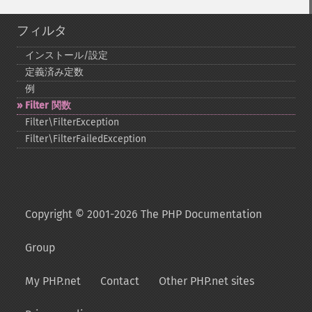
フィルタ
インストール/設定
定義済み定数
例
Filter 関数
Filter\FilterException
Filter\FilterFailedException
Copyright © 2001-2026 The PHP Documentation
Group
My PHP.net
Contact
Other PHP.net sites