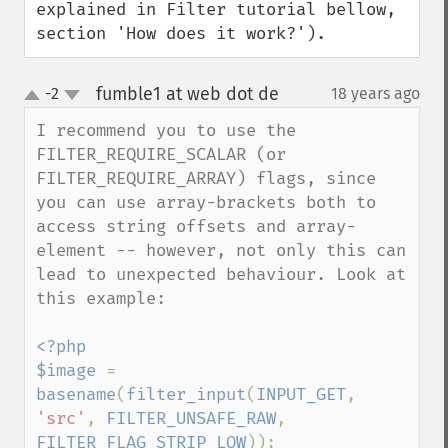
explained in Filter tutorial bellow, 
section 'How does it work?').
fumble1 at web dot de
-2
18 years ago
¶
up
down
I recommend you to use the 
FILTER_REQUIRE_SCALAR (or 
FILTER_REQUIRE_ARRAY) flags, since 
you can use array-brackets both to 
access string offsets and array-
element -- however, not only this can 
lead to unexpected behaviour. Look at 
this example:

<?php

$image 
= 
basename
(
filter_input
(
INPUT_GET
, 
'src'
, 
FILTER_UNSAFE_RAW
, 
FILTER_FLAG_STRIP_LOW