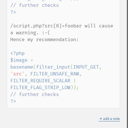
/script.php?src[0]=foobar will cause 
a warning. :-(

Hence my recommendation:

<?php

$image 
= 
basename
(
filter_input
(
INPUT_GET
, 
'src'
, 
FILTER_UNSAFE_RAW
, 
FILTER_REQUIRE_SCALAR 
| 
FILTER_FLAG_STRIP_LOW
?>
＋
add a note