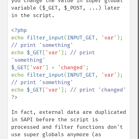
you change the value in super global 
variable ($_GET, $_POST, ...) later 
in the script.

echo 
filter_input
(
INPUT_GET
, 
'var'
); 
echo 
$_GET
[
'var'
]; 
// print 
$_GET
[
'var'
] = 
'changed'
;

echo 
filter_input
(
INPUT_GET
, 
'var'
); 
echo 
$_GET
[
'var'
]; 
In fact, external data are duplicated 
in SAPI before the script is 
processed and filter functions don't 
use super globals anymore (as 