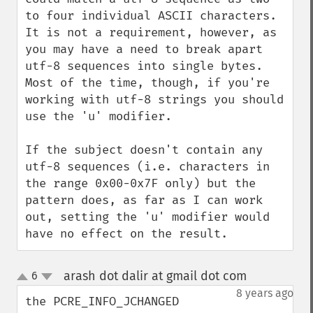
to four individual ASCII characters. 
It is not a requirement, however, as 
you may have a need to break apart 
utf-8 sequences into single bytes. 
Most of the time, though, if you're 
working with utf-8 strings you should 
use the 'u' modifier.

If the subject doesn't contain any 
utf-8 sequences (i.e. characters in 
the range 0x00-0x7F only) but the 
pattern does, as far as I can work 
out, setting the 'u' modifier would 
have no effect on the result.
arash dot dalir at gmail dot com
6
¶
up
down
8 years ago
the PCRE_INFO_JCHANGED 