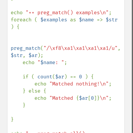
echo 
"++ preg_match() examples\n"
;

foreach ( 
$examples 
as 
$name 
=> 
$str 
) {

preg_match
(
"/\xf8\xa1\xa1\xa1\xa1/u"
, 
$str
, 
$ar
);

    echo 
"
$name
: "
;

    if ( 
count
(
$ar
) == 
0 
) {

        echo 
"Matched nothing!\n"
;

    } else {

        echo 
"Matched 
{
$ar
[
0
]}
\n"
;

    }

}
