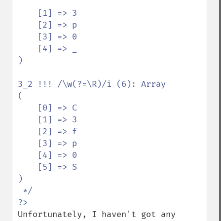
    [1] => 3

    [2] => p

    [3] => 0

    [4] => _

)

3_2 !!! /\w(?=\R)/i (6): Array

(

    [0] => C

    [1] => 3

    [2] => f

    [3] => p

    [4] => 0

    [5] => S

)

Unfortunately, I haven't got any 