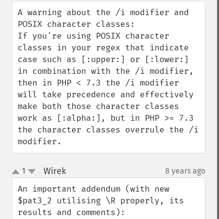
down
A warning about the /i modifier and 
POSIX character classes:

If you're using POSIX character 
classes in your regex that indicate 
case such as [:upper:] or [:lower:] 
in combination with the /i modifier, 
then in PHP < 7.3 the /i modifier 
will take precedence and effectively 
make both those character classes 
work as [:alpha:], but in PHP >= 7.3 
the character classes overrule the /i 
modifier.
Wirek
1
8 years ago
¶
up
down
An important addendum (with new 
$pat3_2 utilising \R properly, its 
results and comments):
