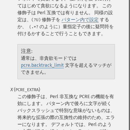
てはじめて貪欲になるようになります。 この
修飾子は Perl 互換では有りません。 同様の設
定は、
修飾子を
パターン内で設定
する
(?U)
か、（
のように）量指定子の後に疑問符を
.*?
付けるかすることで行うこともできます。
注意
:
通常は、非貪欲モードでは
pcre.backtrack_limit
文字を超えるマッチが
できません。
X
(
)
PCRE_EXTRA
この修飾子は、Perl 非互換な PCRE の機能を有
効にします。 パターン内で後ろに文字が続く
バックスラッシュで特別な意味がないものは、
将来的な拡張の際の互換性の維持のため、エラ
ーになります。 デフォルトでは、Perl のよう