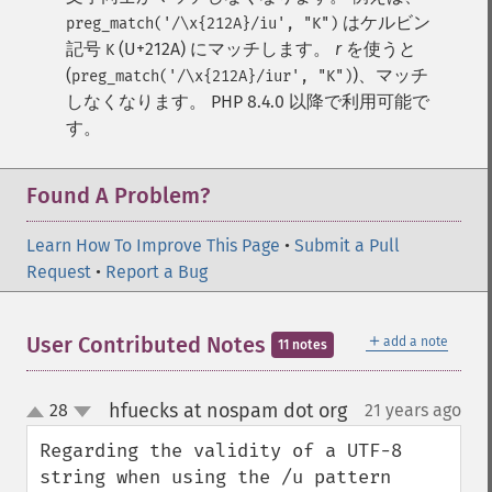
はケルビン
preg_match('/\x{212A}/iu', "K")
記号
(U+212A) にマッチします。
r
を使うと
K
(
)、マッチ
preg_match('/\x{212A}/iur', "K")
しなくなります。
PHP 8.4.0 以降で利用可能で
す。
Found A Problem?
Learn How To Improve This Page
•
Submit a Pull
Request
•
Report a Bug
＋
User Contributed Notes
add a note
11 notes
hfuecks at nospam dot org
28
21 years ago
¶
up
down
Regarding the validity of a UTF-8 
string when using the /u pattern 