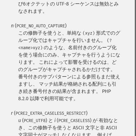
び6オクテットの UTF-8 シーケンスは無効とみ
なされます。
n
(
)
PCRE_NO_AUTO_CAPTURE
この修飾子を使うと、単純な
形式でのグ
(xyz)
ループ化ではキャプチャを行いません。
(?
のような、名前付きのグループ化
<name>xyz)
を使う場合にのみ、キャプチャを行うようにな
ります。 これによって影響を受けるのは、ど
のグループがキャプチャされるかだけです。
番号付きのサブパターンによる参照もまだ使え
ますし、 マッチ結果が格納される配列にも引
き続き番号付きの結果が含まれます。 PHP
8.2.0 以降で利用可能です。
r
(
)
PCRE2_EXTRA_CASELESS_RESTRICT
u
(
) と
i
(
) が 有効なと
PCRE_UTF8
PCRE_CASELESS
き、この修飾子を使うと ASCII 文字と非 ASCII
文字同士がマッチしなくなります。
例えば、