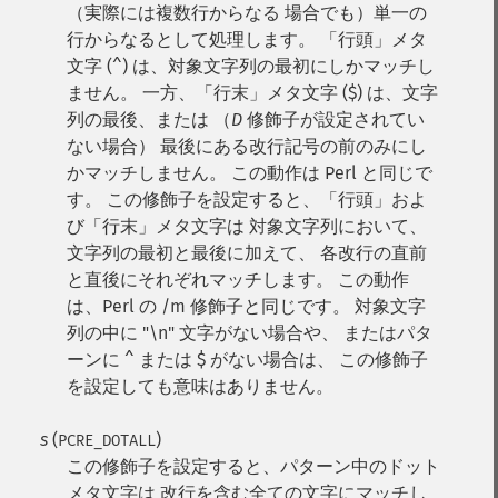
（実際には複数行からなる 場合でも）単一の
行からなるとして処理します。 「行頭」メタ
文字 (^) は、対象文字列の最初にしかマッチし
ません。 一方、「行末」メタ文字 ($) は、文字
列の最後、または （
D
修飾子が設定されてい
ない場合） 最後にある改行記号の前のみにし
かマッチしません。 この動作は Perl と同じで
す。
この修飾子を設定すると、「行頭」およ
び「行末」メタ文字は 対象文字列において、
文字列の最初と最後に加えて、 各改行の直前
と直後にそれぞれマッチします。 この動作
は、Perl の /m 修飾子と同じです。 対象文字
列の中に "\n" 文字がない場合や、 またはパタ
ーンに ^ または $ がない場合は、 この修飾子
を設定しても意味はありません。
s
(
)
PCRE_DOTALL
この修飾子を設定すると、パターン中のドット
メタ文字は 改行を含む全ての文字にマッチし