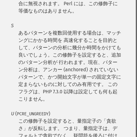
合に無視されます。 Perl には、この修飾子に
等価なものはありません。
S
あるパターンを複数回使用する場合は、マッチ
ングにかかる時間を 高速化することを目的と
して、パターンの分析に幾分か時間をかけても
良いでしょう。この修飾子を設定すると、追加
のパターン分析が 行われます。現在、パター
ン分析は、アンカー (anchored) されていない
パターンで、かつ開始文字が単一の固定文字に
定まらないものに対してのみ有用です。 この
フラグは、PHP 7.3.0 以降は設定しても何も起
こりません。
U
(
)
PCRE_UNGREEDY
この修飾子を設定すると、量指定子の「貪欲
さ」が反転します。 つまり、量指定子は、デ
フォルトで貪欲でなく、 疑問符を後ろに付け