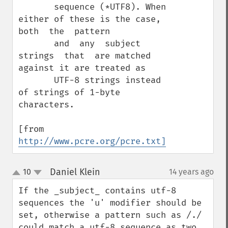
       sequence (*UTF8). When 
either of these is the case,  
both  the  pattern

       and  any  subject  
strings  that  are matched 
against it are treated as

       UTF-8 strings instead 
of strings of 1-byte 
characters.

[from 
http://www.pcre.org/pcre.txt]
Daniel Klein
10
14 years ago
¶
up
down
If the _subject_ contains utf-8 
sequences the 'u' modifier should be 
set, otherwise a pattern such as /./ 
could match a utf-8 sequence as two 