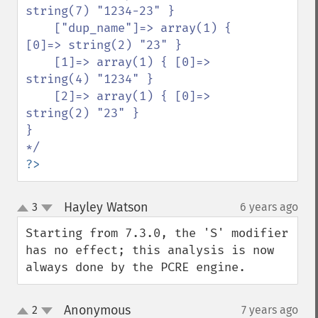
string(7) "1234-23" } 

    ["dup_name"]=> array(1) { 
[0]=> string(2) "23" } 

    [1]=> array(1) { [0]=> 
string(4) "1234" } 

    [2]=> array(1) { [0]=> 
string(2) "23" } 

}

?>
Hayley Watson
3
6 years ago
¶
up
down
Starting from 7.3.0, the 'S' modifier 
has no effect; this analysis is now 
always done by the PCRE engine.
Anonymous
2
7 years ago
¶
up