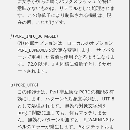
に文字が後ろに続くバックスラッシュ で特に
意味がないものは、リテラルとして処理されま
す。 この修飾子により制御される機能は、現
在の所、これだけです。
J
(
)
PCRE_INFO_JCHANGED
(?J) 内部オプションは、ローカルのオプション
の設定を変更します。 サブパタ
PCRE_DUPNAMES
ーンで重複した名前を使用できるようになりま
す。 7.2.0 以降、
も同様に修飾子としてサポ
J
ートされます。
u
(
)
PCRE_UTF8
この修飾子は、Perl 非互換な PCRE の機能を有
効にします。パターンと対象文字列は、 UTF-8
として処理されます。 無効な対象文字列を
preg_* 関数に渡しても、何もマッチしませ
ん。 無効なパターンを渡すと、E_WARNING レ
ベルのエラーが発生します。 5オクテットおよ