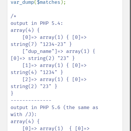
var_dump
(
$matches
);

/*

output in PHP 5.4:

array(4) { 

    [0]=> array(1) { [0]=> 
string(7) "1234-23" } 

    ["dup_name"]=> array(1) { 
[0]=> string(2) "23" } 

    [1]=> array(1) { [0]=> 
string(4) "1234" } 

    [2]=> array(1) { [0]=> 
string(2) "23" } 

}

--------------

output in PHP 5.6 (the same as 
with /J):

array(4) { 

    [0]=> array(1)  { [0]=> 