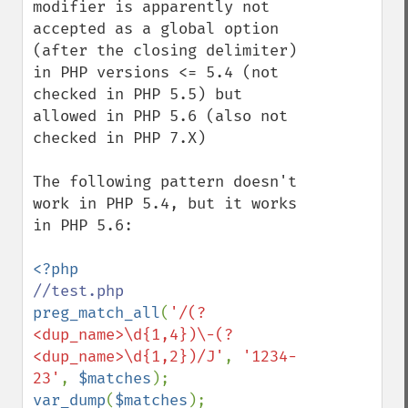
modifier is apparently not 
accepted as a global option 
(after the closing delimiter) 
in PHP versions <= 5.4 (not 
checked in PHP 5.5) but 
allowed in PHP 5.6 (also not 
checked in PHP 7.X)

The following pattern doesn't 
work in PHP 5.4, but it works 
in PHP 5.6:

preg_match_all
(
'/(?
<dup_name>\d{1,4})\-(?
<dup_name>\d{1,2})/J'
, 
'1234-
23'
, 
$matches
var_dump
(
$matches
);
