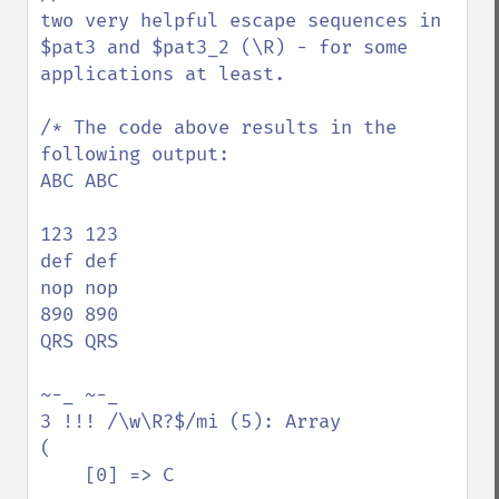
two very helpful escape sequences in 
$pat3 and $pat3_2 (\R) - for some 
applications at least.

/* The code above results in the 
following output:

ABC ABC

123 123

def def

nop nop

890 890

QRS QRS

~-_ ~-_

3 !!! /\w\R?$/mi (5): Array

(

    [0] => C
