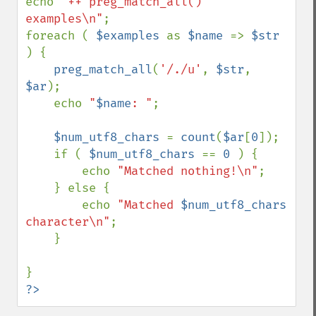
echo 
"++ preg_match_all() 
examples\n"
;

foreach ( 
$examples 
as 
$name 
=> 
$str 
) {

preg_match_all
(
'/./u'
, 
$str
, 
$ar
);

    echo 
"
$name
: "
;

$num_utf8_chars 
= 
count
(
$ar
[
0
]);

    if ( 
$num_utf8_chars 
== 
0 
) {

        echo 
"Matched nothing!\n"
;

    } else {

        echo 
"Matched 
$num_utf8_chars
character\n"
;

    }

?>