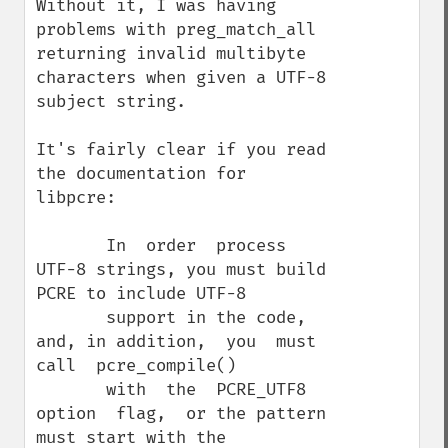
Without it, I was having 
problems with preg_match_all 
returning invalid multibyte 
characters when given a UTF-8 
subject string.

It's fairly clear if you read 
the documentation for 
libpcre:

       In  order  process  
UTF-8 strings, you must build 
PCRE to include UTF-8

       support in the code, 
and, in addition,  you  must  
call  pcre_compile()

       with  the  PCRE_UTF8  
option  flag,  or the pattern 
must start with the
