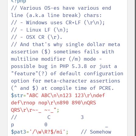
// Various OS-es have various end 
line (a.k.a line break) chars:

// - Windows uses CR+LF (\r\n);

// - Linux LF (\n);

// - OSX CR (\r).

// And that's why single dollar meta 
assertion ($) sometimes fails with 
multiline modifier (/m) mode - 
possible bug in PHP 5.3.8 or just a 
"feature"(?) of default configuration 
option for meta-character assertions 
$str
=
"ABC ABC\n\n123 123\r\ndef 
def\rnop nop\r\n890 890\nQRS 
QRS\r\r~-_ ~-_"
//          C          3                   
$pat3
=
'/\w\R?$/mi'
;    
// Somehow 