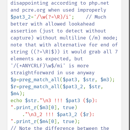
disappointing according to php.net 
$pat3_2
=
'/\w(?=\R)/i'
;    
// Much 
better with allowed lookahead 
assertion (just to detect without 
capture) without multiline (/m) mode; 
note that with alternative for end of 
string ((?=\R|$)) it would grab all 7 
elements as expected, but 
'/(*ANYCRLF)\w$/mi' is more 
$p
=
preg_match_all
(
$pat3
, 
$str
, 
$m3
$r
=
preg_match_all
(
$pat3_2
, 
$str
, 
$m4
);

echo 
$str
.
"\n3 !!! 
$pat3
 (
$p
): 
"
.
print_r
(
$m3
[
0
], 
true
)

    .
"\n3_2 !!! 
$pat3_2
 (
$r
): 
"
.
print_r
(
$m4
[
0
], 
true
// Note the difference between the 