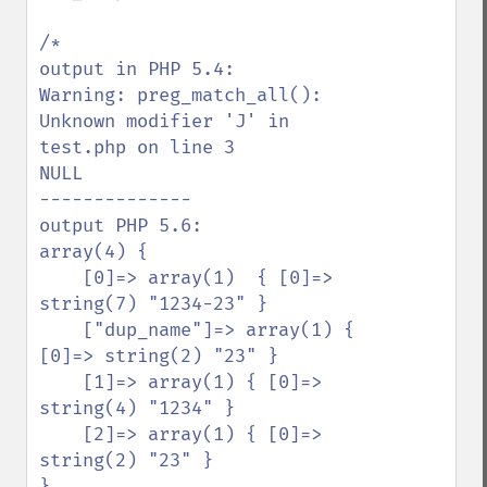
/*

output in PHP 5.4:

Warning: preg_match_all(): 
Unknown modifier 'J' in 
test.php on line 3

NULL

--------------

output PHP 5.6:

array(4) { 

    [0]=> array(1)  { [0]=> 
string(7) "1234-23" } 

    ["dup_name"]=> array(1) { 
[0]=> string(2) "23" } 

    [1]=> array(1) { [0]=> 
string(4) "1234" } 

    [2]=> array(1) { [0]=> 
string(2) "23" } 

}
