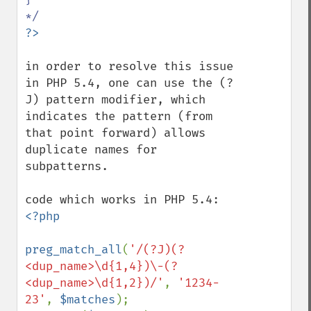
in order to resolve this issue 
in PHP 5.4, one can use the (?
J) pattern modifier, which 
indicates the pattern (from 
that point forward) allows 
duplicate names for 
subpatterns.

<?php

preg_match_all
(
'/(?J)(?
<dup_name>\d{1,4})\-(?
<dup_name>\d{1,2})/'
, 
'1234-
23'
, 
$matches