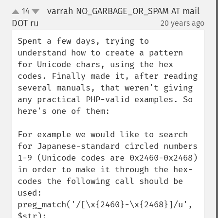
varrah NO_GARBAGE_OR_SPAM AT mail
14
up
down
DOT ru
20 years ago
¶
Spent a few days, trying to 
understand how to create a pattern 
for Unicode chars, using the hex 
codes. Finally made it, after reading 
several manuals, that weren't giving 
any practical PHP-valid examples. So 
here's one of them:

For example we would like to search 
for Japanese-standard circled numbers 
1-9 (Unicode codes are 0x2460-0x2468) 
in order to make it through the hex-
codes the following call should be 
used:

preg_match('/[\x{2460}-\x{2468}]/u', 
$str);
