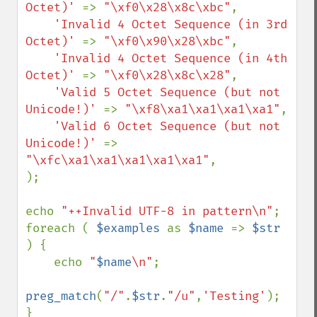
Octet)' 
=> 
"\xf0\x28\x8c\xbc"
,

'Invalid 4 Octet Sequence (in 3rd 
Octet)' 
=> 
"\xf0\x90\x28\xbc"
,

'Invalid 4 Octet Sequence (in 4th 
Octet)' 
=> 
"\xf0\x28\x8c\x28"
,

'Valid 5 Octet Sequence (but not 
Unicode!)' 
=> 
"\xf8\xa1\xa1\xa1\xa1"
,

'Valid 6 Octet Sequence (but not 
Unicode!)' 
=> 
"\xfc\xa1\xa1\xa1\xa1\xa1"
,

);

echo 
"++Invalid UTF-8 in pattern\n"
;

foreach ( 
$examples 
as 
$name 
=> 
$str 
) {

    echo 
"
$name
\n"
;

preg_match
(
"/"
.
$str
.
"/u"
,
'Testing'
);

}
