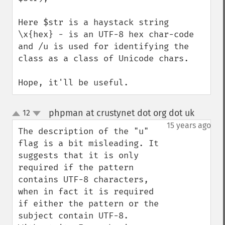
Here $str is a haystack string

\x{hex} - is an UTF-8 hex char-code

and /u is used for identifying the 
class as a class of Unicode chars.

Hope, it'll be useful.
phpman at crustynet dot org dot uk
12
¶
up
down
15 years ago
The description of the "u" 
flag is a bit misleading. It 
suggests that it is only 
required if the pattern 
contains UTF-8 characters, 
when in fact it is required 
if either the pattern or the 
subject contain UTF-8. 