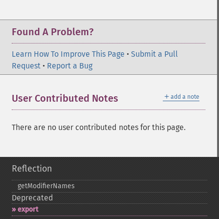
Found A Problem?
Learn How To Improve This Page
•
Submit a Pull
Request
•
Report a Bug
＋
User Contributed Notes
add a note
There are no user contributed notes for this page.
Reflection
getModifierNames
Deprecated
export