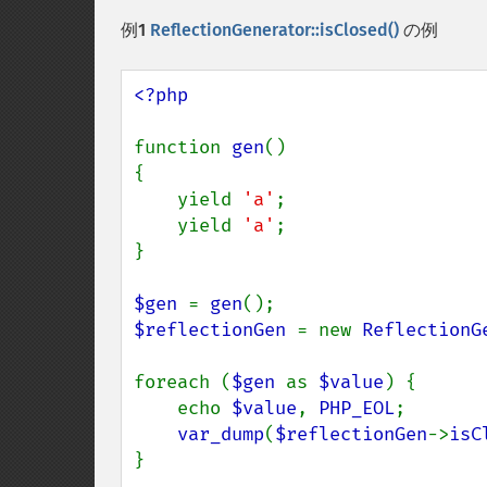
例1
ReflectionGenerator::isClosed()
の例
<?php

function 
gen
()

{

    yield 
'a'
;

    yield 
'a'
;

}

$gen 
= 
gen
$reflectionGen 
= new 
ReflectionG
foreach (
$gen 
as 
$value
) {

    echo 
$value
, 
PHP_EOL
;

var_dump
(
$reflectionGen
->
isC
}
