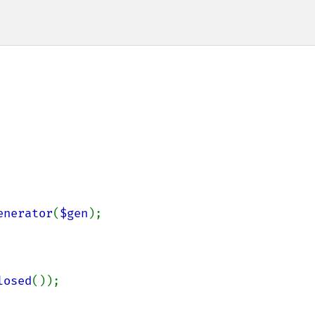
enerator
(
$gen
);

losed
());
