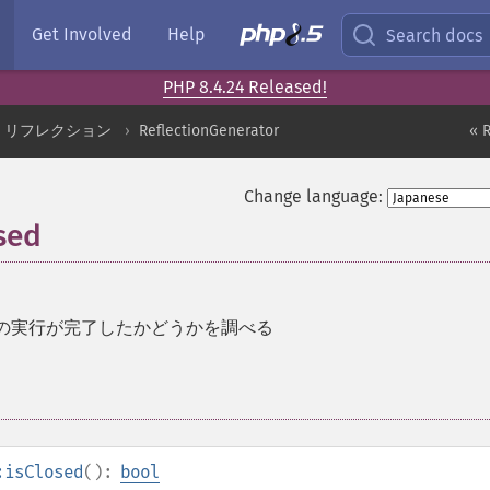
Get Involved
Help
Search docs
PHP 8.4.24 Released!
リフレクション
ReflectionGenerator
« 
Change language:
sed
の実行が完了したかどうかを調べる
:isClosed
():
bool