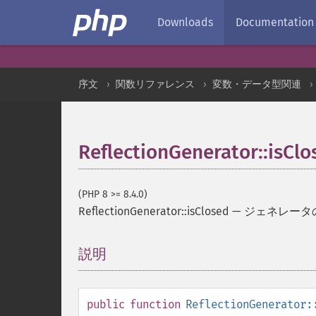
Downloads
Documentation
序文
関数リファレンス
変数・データ型関連
ReflectionGenerator::isClo
(PHP 8 >= 8.4.0)
ReflectionGenerator::isClosed
—
ジェネレータ
説明
¶
public
function
ReflectionGenerator: