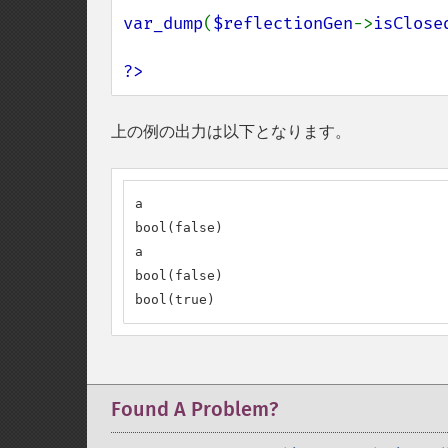
var_dump
(
$reflectionGen
->
isClose
?>
上の例の出力は以下となります。
a

bool(false)

a

bool(false)

bool(true)
Found A Problem?