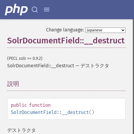
Change language:
SolrDocumentField::__destruct
(PECL solr >= 0.9.2)
SolrDocumentField::__destruct
—
デストラクタ
説明
¶
public
function
SolrDocumentField::__destruct
()
デストラクタ