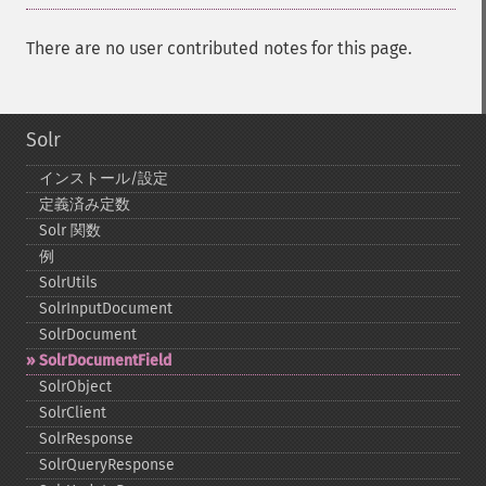
There are no user contributed notes for this page.
Solr
インストール/設定
定義済み定数
Solr 関数
例
SolrUtils
SolrInputDocument
SolrDocument
SolrDocumentField
SolrObject
SolrClient
SolrResponse
SolrQueryResponse