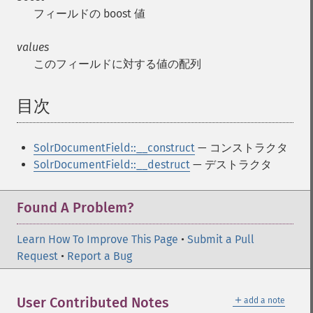
フィールドの boost 値
values
このフィールドに対する値の配列
目次
¶
SolrDocumentField::__construct
— コンストラクタ
SolrDocumentField::__destruct
— デストラクタ
Found A Problem?
Learn How To Improve This Page
•
Submit a Pull
Request
•
Report a Bug
＋
User Contributed Notes
add a note