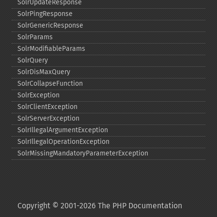
SolrUpdateResponse
SolrPingResponse
SolrGenericResponse
SolrParams
SolrModifiableParams
SolrQuery
SolrDisMaxQuery
SolrCollapseFunction
SolrException
SolrClientException
SolrServerException
SolrIllegalArgumentException
SolrIllegalOperationException
SolrMissingMandatoryParameterException
Copyright © 2001-2026 The PHP Documentation