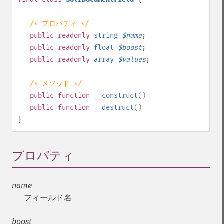
/* プロパティ */
public
readonly
string
$
name
;
public
readonly
float
$
boost
;
public
readonly
array
$
values
;
/* メソッド */
public
function
__construct
()
public
function
__destruct
()
}
プロパティ
¶
name
フィールド名
boost